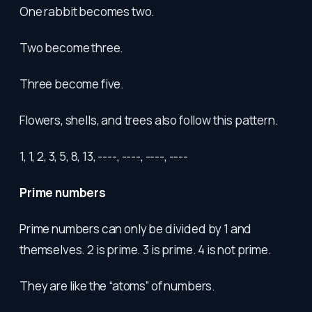
One rabbit becomes two.
Two become three.
Three become five.
Flowers, shells, and trees also follow this pattern.
1, 1, 2, 3, 5, 8, 13, ----, ----, ----, ----
Prime numbers
Prime numbers can only be divided by 1 and
themselves. 2 is prime. 3 is prime. 4 is not prime.
They are like the “atoms” of numbers.