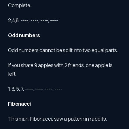
Complete:
2,4,8, ----, ----, ----, ----
Odd numbers
Odd numbers cannot be split into two equal parts.
If you share 9 apples with 2 friends, one apple is
left.
1, 3, 5, 7, ----, ----, ----, ----
Fibonacci
This man, Fibonacci, saw a pattern in rabbits.