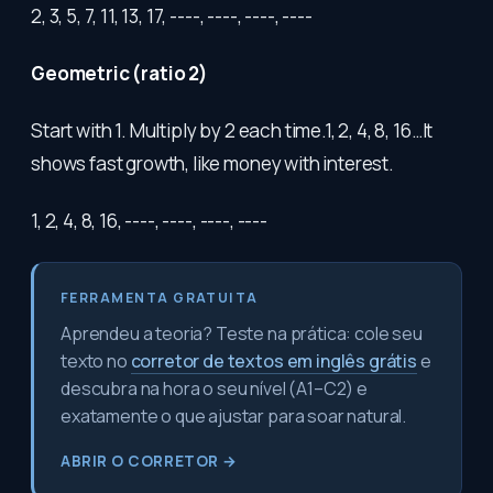
2, 3, 5, 7, 11, 13, 17, ----, ----, ----, ----
Geometric (ratio 2)
Start with 1. Multiply by 2 each time.1, 2, 4, 8, 16…It
shows fast growth, like money with interest.
1, 2, 4, 8, 16, ----, ----, ----, ----
FERRAMENTA GRATUITA
Aprendeu a teoria? Teste na prática: cole seu
texto no
corretor de textos em inglês grátis
e
descubra na hora o seu nível (A1–C2) e
exatamente o que ajustar para soar natural.
ABRIR O CORRETOR →