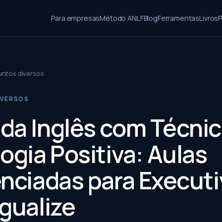
Para empresas
Método ANLF
Blog
Ferramentas
Livros
P
untos diversos
IVERSOS
da Inglês com Técnic
ogia Positiva: Aulas
enciadas para Execut
ngualize