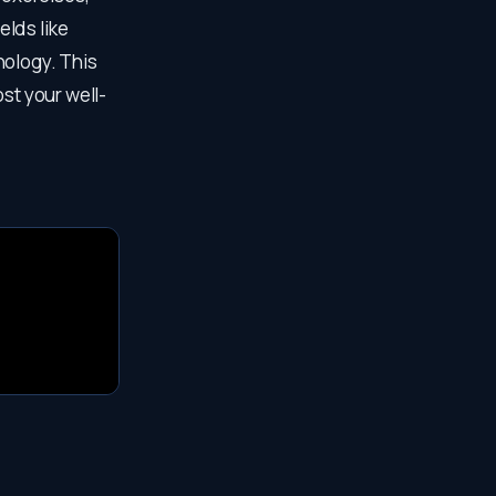
lds like
hology. This
st your well-