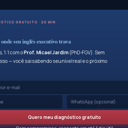
STICO GRATUITO · 20 MIN
onde seu inglês executivo trava
, 1:1 com o
Prof. Micael Jardim
(PhD-FGV). Sem
so — você sai sabendo seu nível real e o próximo
Quero meu diagnóstico gratuito