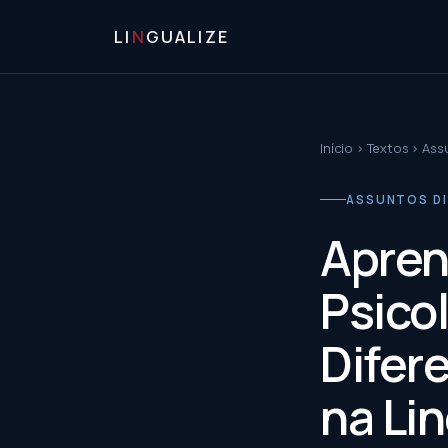
LI
N
GUALIZE
Início
›
Textos
›
Ass
ASSUNTOS D
Apren
Psicol
Difer
na Li