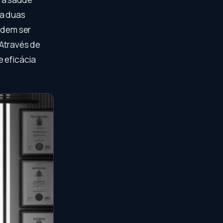
ra duas
podem ser
 Através de
e eficácia