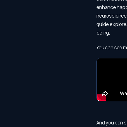
enhance happi
neuroscience 
guide explores
being.
You can see mo
And you can s