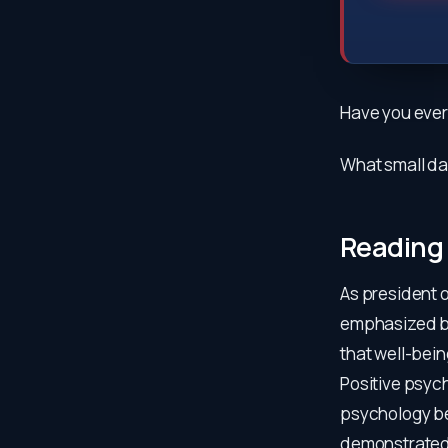
Have you ever 
What small dai
Reading
As president 
emphasized bu
that well-bein
Positive psych
psychology be
demonstrated t