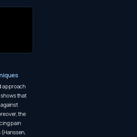
hniques
ted approach
h shows that
 against
oreover, the
ucing pain
s (Hanssen,