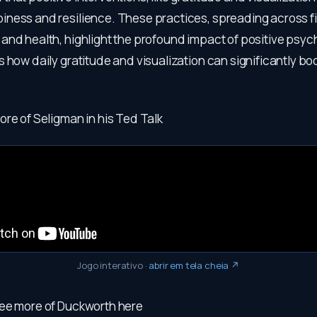
ness and resilience. These practices, spreading across fie
and health, highlight the profound impact of positive psyc
 how daily gratitude and visualization can significantly boo
re of Seligman in his Ted Talk
Jogo interativo
·
abrir em tela cheia ↗
ee more of Duckworth here