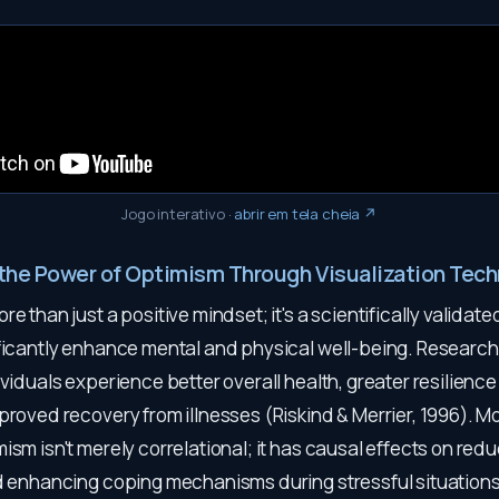
Jogo interativo
·
abrir em tela cheia ↗
the Power of Optimism Through Visualization Tec
re than just a positive mindset; it's a scientifically valida
ificantly enhance mental and physical well-being. Researc
ividuals experience better overall health, greater resilience
proved recovery from illnesses (Riskind & Merrier, 1996). M
ism isn't merely correlational; it has causal effects on red
nd enhancing coping mechanisms during stressful situation