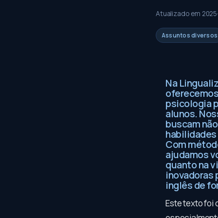
Atualizado em
2025
Assuntos diversos
Na Linguali
oferecemos 
psicologia p
alunos. Nos
buscam não 
habilidades 
Com métodos
ajudamos vo
quanto na v
inovadoras 
inglês de f
Este texto foi
especialmente