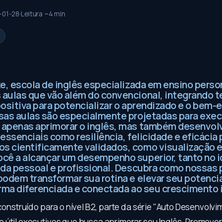
-01-28
Leitura ~
4
min
ze, escola de inglês especializada em ensino perso
aulas que vão além do convencional, integrando t
ositiva para potencializar o aprendizado e o bem-
sas aulas são especialmente projetadas para exe
apenas aprimorar o inglês, mas também desenvol
essenciais como resiliência, felicidade e eficácia 
 cientificamente validados, como visualização e
cê a alcançar um desempenho superior, tanto no 
ida pessoal e profissional. Descubra como nossas 
podem transformar sua rotina e elevar seu potenci
orma diferenciada e conectada ao seu crescimento i
 construído para o nível B2, parte da série "Auto Desenvolvi
 útil executivos que busca aprimorar seu Inglês. Promove