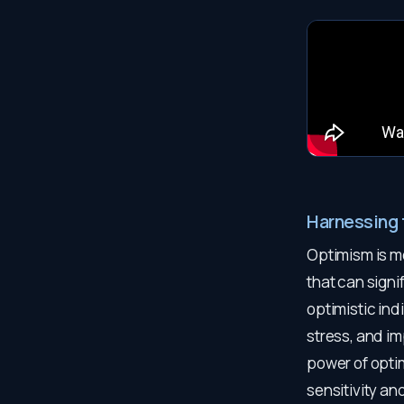
Harnessing 
Optimism is mo
that can sign
optimistic ind
stress, and im
power of optim
sensitivity a