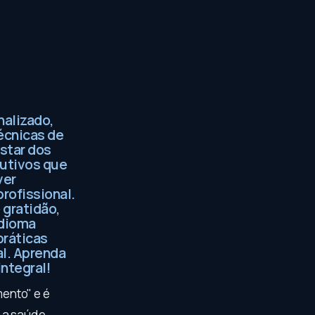
nalizado,
écnicas de
estar dos
cutivos que
ver
profissional.
 gratidão,
idioma
práticas
al. Aprenda
ntegral!
mento" e é
r a saúde