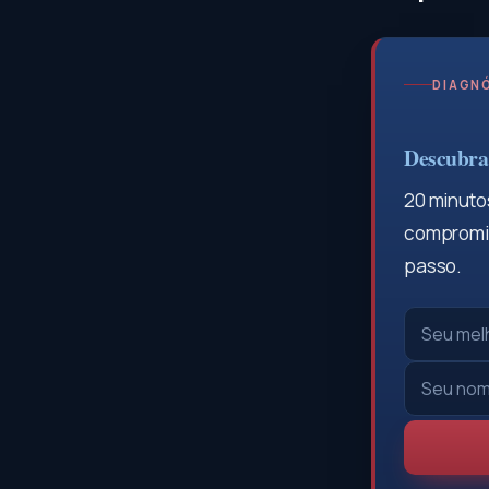
DIAGNÓ
Descubra 
20 minutos
compromis
passo.