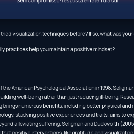
Sem compromisso · resposta em até 1 dia útil
tried visualization techniques before? If so, what was you
ly practices help you maintain a positive mindset?
of the American Psychological Association in 1998, Seligma
ilding well-being rather than just reducing ill-being. Res
g brings numerous benefits, including better physical and 
ology, studying positive experiences and traits, aims to ex
yond alleviating suffering. Seligman and Duckworth (2005
hat positive interventions, like gratitude and visualization