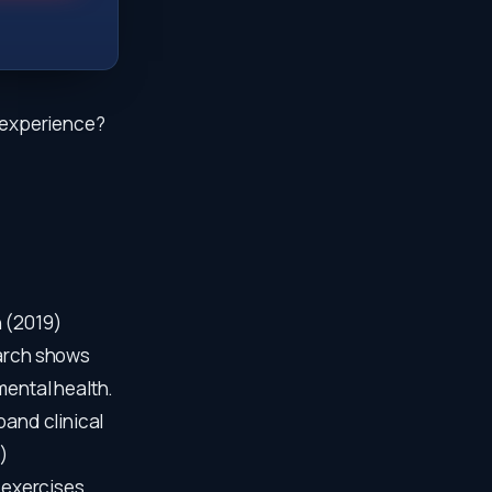
r experience?
n (2019)
earch shows
mental health.
pand clinical
)
 exercises,