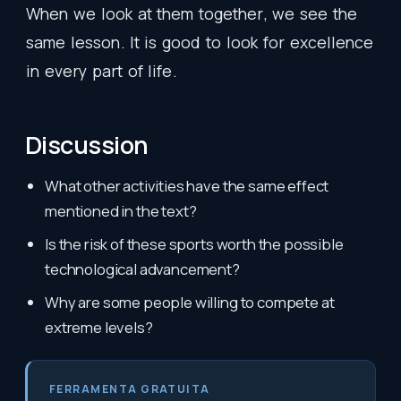
When
we
look
at
them
together
,
we
see
the
same
lesson
.
It
is
good
to
look
for
excellence
in
every
part
of
life
.
Discussion
What other activities have the same effect
mentioned in the text?
Is the risk of these sports worth the possible
technological advancement?
Why are some people willing to compete at
extreme levels?
FERRAMENTA GRATUITA