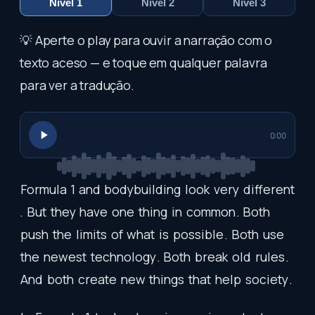
Nível 1
Nível 2
Nível 3
💡 Aperte o play para ouvir a narração com o
texto aceso — e toque em qualquer palavra
para ver a tradução.
0:00
Formula
1
and
bodybuilding
look
very
different
.
But
they
have
one
thing
in
common
.
Both
push
the
limits
of
what
is
possible
.
Both
use
the
newest
technology
.
Both
break
old
rules
.
And
both
create
new
things
that
help
society
.