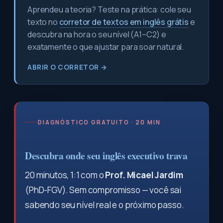
Aprendeu a teoria? Teste na prática: cole seu
texto no
corretor de textos em inglês grátis
e
descubra na hora o seu nível (A1–C2) e
exatamente o que ajustar para soar natural.
ABRIR O CORRETOR →
DIAGNÓSTICO GRATUITO · 20 MIN
Descubra onde seu inglês executivo trava
20 minutos, 1:1 com o
Prof. Micael Jardim
(PhD-FGV). Sem compromisso — você sai
sabendo seu nível real e o próximo passo.