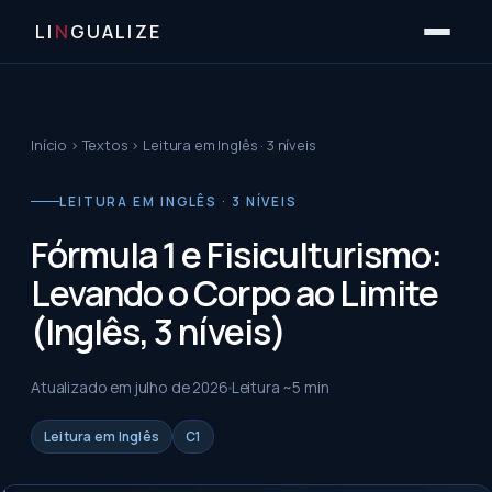
LI
N
GUALIZE
Início
›
Textos
›
Leitura em Inglês · 3 níveis
LEITURA EM INGLÊS · 3 NÍVEIS
Fórmula 1 e Fisiculturismo:
Levando o Corpo ao Limite
(Inglês, 3 níveis)
Atualizado em
julho de 2026
Leitura ~
5
min
Leitura em Inglês
C1