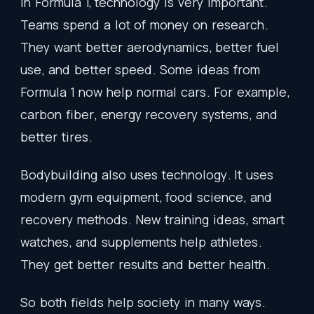
In
Formula
1,
technology
is
very
important
.
Teams
spend
a
lot
of
money
on
research
.
They
want
better
aerodynamics
,
better
fuel
use
,
and
better
speed
.
Some
ideas
from
Formula
1
now
help
normal
cars
.
For
example
,
carbon
fiber
,
energy
recovery
systems
,
and
better
tires
.
Bodybuilding
also
uses
technology
.
It
uses
modern
gym
equipment
,
food
science
,
and
recovery
methods
.
New
training
ideas
,
smart
watches
,
and
supplements
help
athletes
.
They
get
better
results
and
better
health
.
So
both
fields
help
society
in
many
ways
.