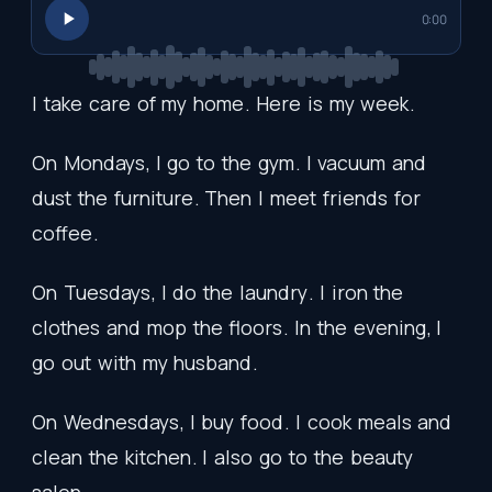
0:00
I
take
care
of
my
home
.
Here
is
my
week
.
On
Mondays
,
I
go
to
the
gym
.
I
vacuum
and
dust
the
furniture
.
Then
I
meet
friends
for
coffee
.
On
Tuesdays
,
I
do
the
laundry
.
I
iron
the
clothes
and
mop
the
floors
.
In
the
evening
,
I
go
out
with
my
husband
.
On
Wednesdays
,
I
buy
food
.
I
cook
meals
and
clean
the
kitchen
.
I
also
go
to
the
beauty