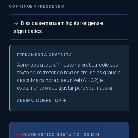
CONTINUE APRENDENDO
→
Dias da semana em inglês: origens e
significados
FERRAMENTA GRATUITA
Aprendeu a teoria? Teste na prática: cole seu
texto no
corretor de textos em inglês grátis
e
descubra na hora o seu nível (A1–C2) e
exatamente o que ajustar para soar natural.
ABRIR O CORRETOR →
DIAGNÓSTICO GRATUITO · 20 MIN