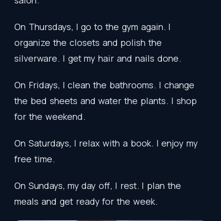
salon
.
On
Thursdays
,
I
go
to
the
gym
again
.
I
organize
the
closets
and
polish
the
silverware
.
I
get
my
hair
and
nails
done
.
On
Fridays
,
I
clean
the
bathrooms
.
I
change
the
bed
sheets
and
water
the
plants
.
I
shop
for
the
weekend
.
On
Saturdays
,
I
relax
with
a
book
.
I
enjoy
my
free
time
.
On
Sundays
,
my
day
off
,
I
rest
.
I
plan
the
meals
and
get
ready
for
the
week
.