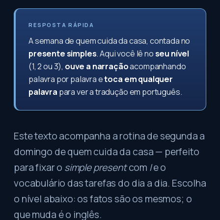
RESPOSTA RÁPIDA
A semana de quem cuida da casa, contada no
presente simples
. Aqui você lê no
seu nível
(1, 2 ou 3),
ouve a narração
acompanhando
palavra por palavra e
toca em qualquer
palavra
para ver a tradução em português.
Este texto acompanha a rotina de segunda a
domingo de quem cuida da casa — perfeito
para fixar o
simple present
com
I
e o
vocabulário das tarefas do dia a dia. Escolha
o nível abaixo: os fatos são os mesmos; o
que muda é o inglês.