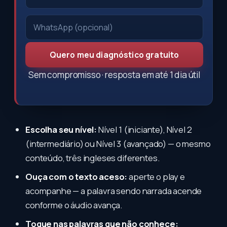
Quero meu diagnóstico gratuito
Sem compromisso · resposta em até 1 dia útil
Escolha seu nível:
Nível 1 (iniciante), Nível 2
(intermediário) ou Nível 3 (avançado) — o mesmo
conteúdo, três ingleses diferentes.
Ouça com o texto aceso:
aperte o play e
acompanhe — a palavra sendo narrada acende
conforme o áudio avança.
Toque nas palavras que não conhece: