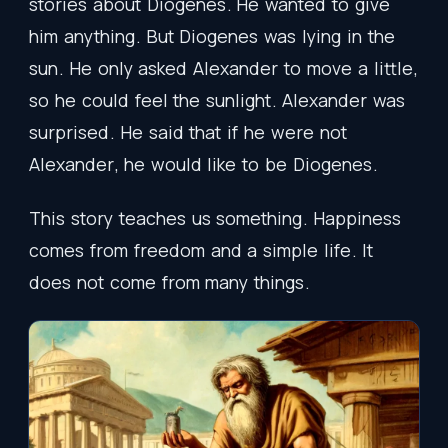
stories
about
Diogenes
.
He
wanted
to
give
him
anything
.
But
Diogenes
was
lying
in
the
sun
.
He
only
asked
Alexander
to
move
a
little
,
so
he
could
feel
the
sunlight
.
Alexander
was
surprised
.
He
said
that
if
he
were
not
Alexander
,
he
would
like
to
be
Diogenes
.
This
story
teaches
us
something
.
Happiness
comes
from
freedom
and
a
simple
life
.
It
does
not
come
from
many
things
.