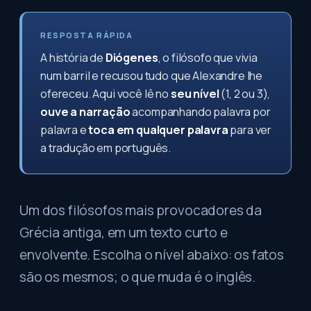
RESPOSTA RÁPIDA
A história de
Diógenes
, o filósofo que vivia
num barril e recusou tudo que Alexandre lhe
ofereceu. Aqui você lê no
seu nível
(1, 2 ou 3),
ouve a narração
acompanhando palavra por
palavra e
toca em qualquer palavra
para ver
a tradução em português.
Um dos filósofos mais provocadores da
Grécia antiga, em um texto curto e
envolvente. Escolha o nível abaixo: os fatos
são os mesmos; o que muda é o inglês.