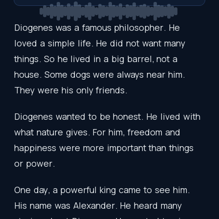
Diogenes
was
a
famous
philosopher
.
He
loved
a
simple
life
.
He
did
not
want
many
things
.
So
he
lived
in
a
big
barrel
,
not
a
house
.
Some
dogs
were
always
near
him
.
They
were
his
only
friends
.
Diogenes
wanted
to
be
honest
.
He
lived
with
what
nature
gives
.
For
him
,
freedom
and
happiness
were
more
important
than
things
or
power
.
One
day
,
a
powerful
king
came
to
see
him
.
His
name
was
Alexander
.
He
heard
many