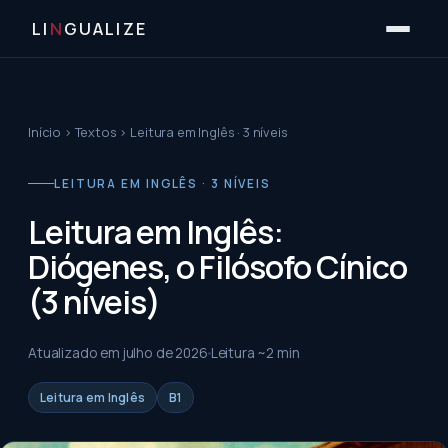
LI
N
GUALIZE
Início
›
Textos
›
Leitura em Inglês · 3 níveis
LEITURA EM INGLÊS · 3 NÍVEIS
Leitura em Inglês:
Diógenes, o Filósofo Cínico
(3 níveis)
Atualizado em
julho de 2026
Leitura ~
2
min
Leitura em Inglês
B1