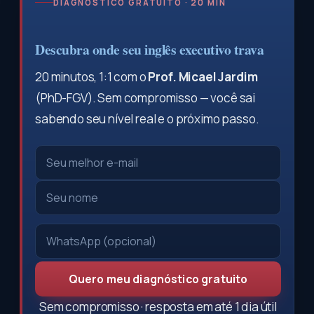
DIAGNÓSTICO GRATUITO · 20 MIN
Descubra onde seu inglês executivo trava
20 minutos, 1:1 com o
Prof. Micael Jardim
(PhD-FGV). Sem compromisso — você sai
sabendo seu nível real e o próximo passo.
Quero meu diagnóstico gratuito
Sem compromisso · resposta em até 1 dia útil