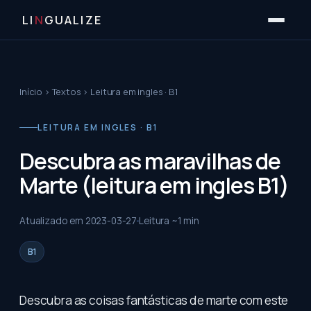
LI
N
GUALIZE
Início
›
Textos
›
Leitura em ingles · B1
LEITURA EM INGLES · B1
Descubra as maravilhas de
Marte (leitura em ingles B1)
Atualizado em
2023-03-27
Leitura ~
1
min
B1
Descubra as coisas fantásticas de marte com este