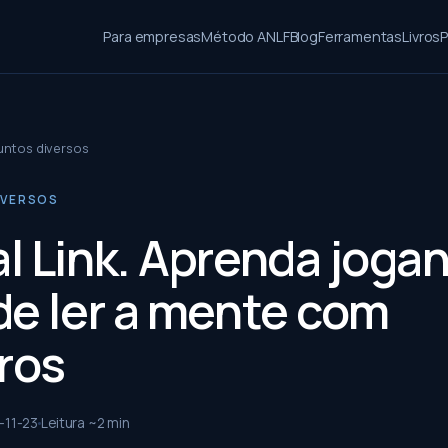
Para empresas
Método ANLF
Blog
Ferramentas
Livros
P
untos diversos
IVERSOS
l Link. Aprenda joga
de ler a mente com
ros
-11-23
Leitura ~
2
min