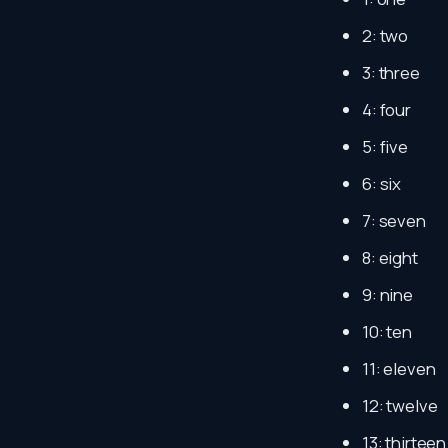
2: two
3: three
4: four
5: five
6: six
7: seven
8: eight
9: nine
10: ten
11: eleven
12: twelve
13: thirteen