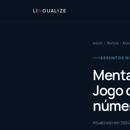
LI
N
GUALIZE
Início
›
Textos
›
Ass
ASSUNTOS D
Menta
Jogo 
núme
Atualizado em
2024