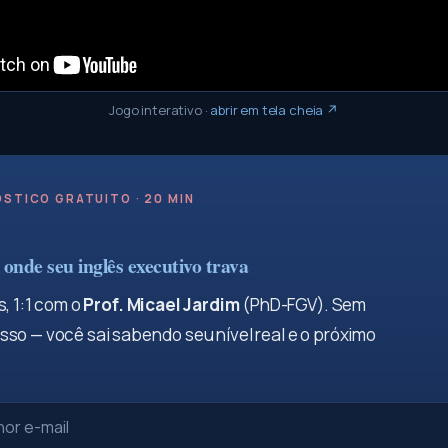
Jogo interativo
·
abrir em tela cheia ↗
STICO GRATUITO · 20 MIN
onde seu inglês executivo trava
, 1:1 com o
Prof. Micael Jardim
(PhD-FGV). Sem
so — você sai sabendo seu nível real e o próximo