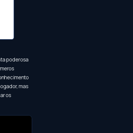
nta poderosa
úmeros
econhecimento
 jogador, mas
ar os