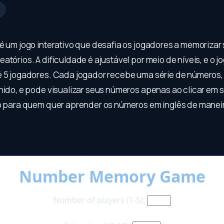
é um jogo interativo que desafia os jogadores a memoriza
atórios. A dificuldade é ajustável por meio de níveis, e o j
é 5 jogadores. Cada jogador recebe uma série de número
lhido, e pode visualizar seus números apenas ao clicar em 
to para quem quer aprender os números em inglês de maneir