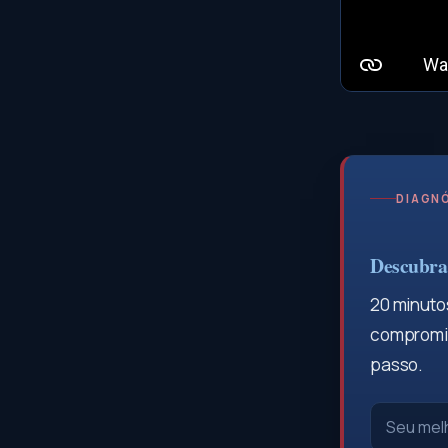
DIAGNÓ
Descubra 
20 minutos
compromis
passo.