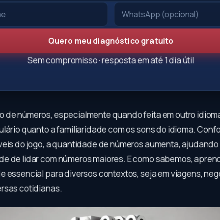
Quero meu diagnóstico gratuito
Sem compromisso · resposta em até 1 dia útil
 de números, especialmente quando feita em outro idioma
ulário quanto a familiaridade com os sons do idioma. Con
veis do jogo, a quantidade de números aumenta, ajudando
de de lidar com números maiores. E como sabemos, apren
e essencial para diversos contextos, seja em viagens, neg
rsas cotidianas.