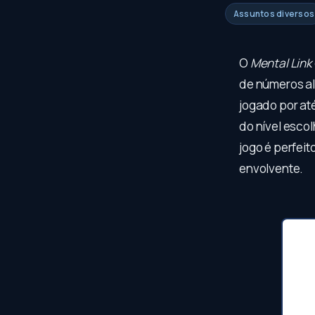
Assuntos diversos
O
Mental Link
de números ale
jogado por at
do nível esco
jogo é perfei
envolvente.