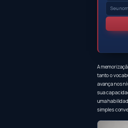
A memorização
tanto o vocab
avança nos ní
sua capacida
uma habilidad
simples conve