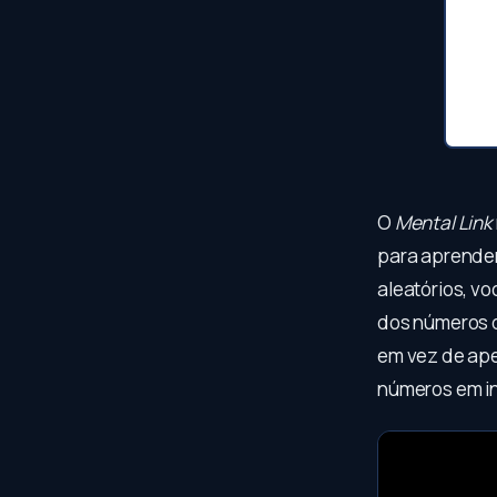
O
Mental Link
para aprender
aleatórios, v
dos números d
em vez de ape
números em i