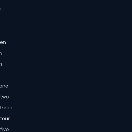
n
een
n
n
-one
-two
-three
-four
five