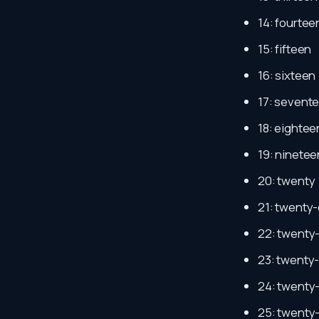
14: fourtee
15: fifteen
16: sixteen
17: sevent
18: eightee
19: ninetee
20: twenty
21: twenty
22: twenty
23: twenty
24: twenty
25: twenty-