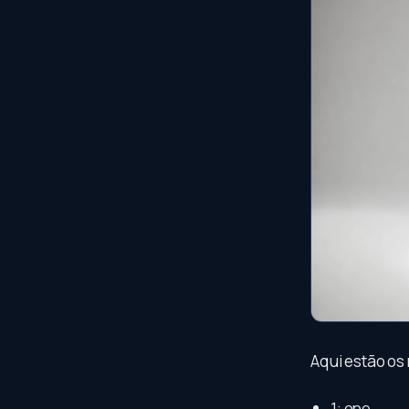
Aqui estão os 
1: one