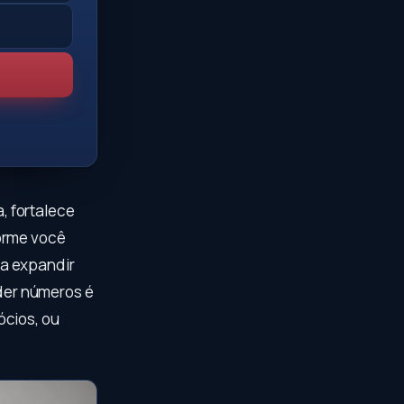
, fortalece
forme você
 a expandir
der números é
ócios, ou