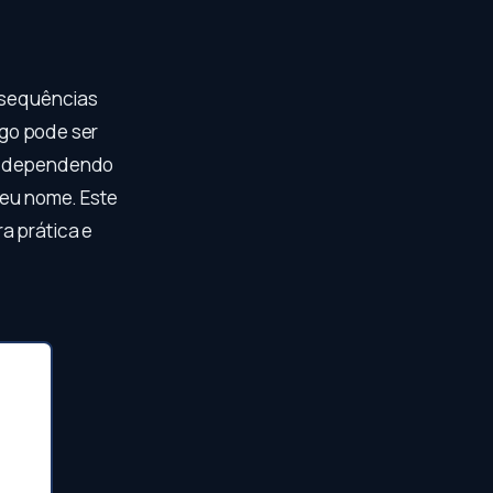
r sequências
ogo pode ser
s, dependendo
seu nome. Este
a prática e