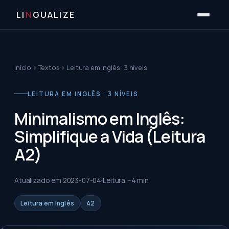
LI
N
GUALIZE
Início
›
Textos
›
Leitura em Inglês · 3 níveis
LEITURA EM INGLÊS · 3 NÍVEIS
Minimalismo em Inglês:
Simplifique a Vida (Leitura
A2)
Atualizado em
2023-07-04
Leitura ~
4
min
Leitura em Inglês
A2