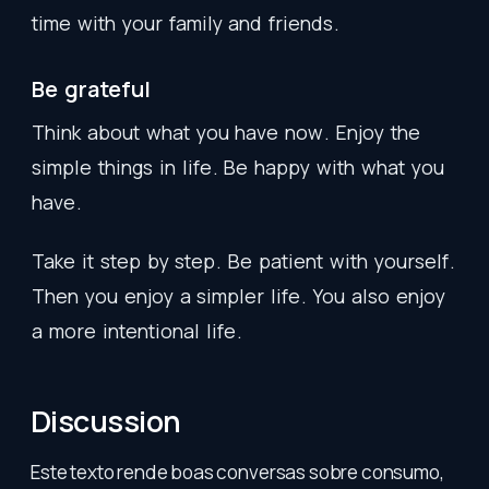
time
with
your
family
and
friends
.
Be
grateful
Think
about
what
you
have
now
.
Enjoy
the
simple
things
in
life
.
Be
happy
with
what
you
have
.
Take
it
step
by
step
.
Be
patient
with
yourself
.
Then
you
enjoy
a
simpler
life
.
You
also
enjoy
a
more
intentional
life
.
Discussion
Este texto rende boas conversas sobre consumo,