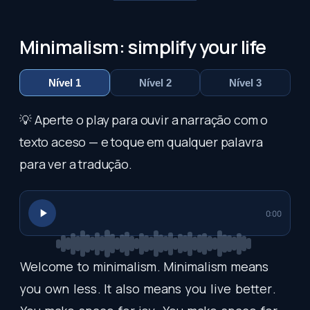
Minimalism: simplify your life
Nível 1
Nível 2
Nível 3
💡 Aperte o play para ouvir a narração com o
texto aceso — e toque em qualquer palavra
para ver a tradução.
0:00
Welcome
to
minimalism
.
Minimalism
means
you
own
less
.
It
also
means
you
live
better
.