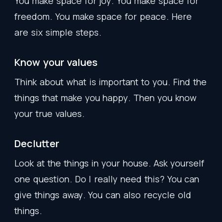
You
make
space
for
joy
.
You
make
space
for
freedom
.
You
make
space
for
peace
.
Here
are
six
simple
steps
.
Know
your
values
Think
about
what
is
important
to
you
.
Find
the
things
that
make
you
happy
.
Then
you
know
your
true
values
.
Declutter
Look
at
the
things
in
your
house
.
Ask
yourself
one
question
.
Do
I
really
need
this
?
You
can
give
things
away
.
You
can
also
recycle
old
things
.