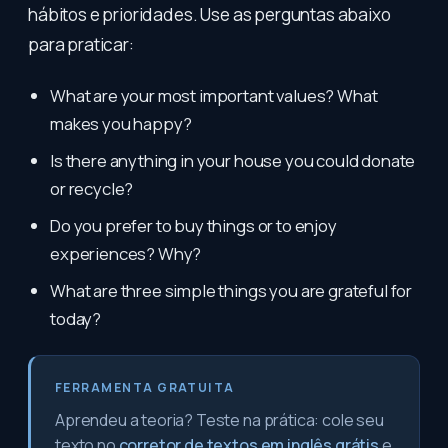
hábitos e prioridades. Use as perguntas abaixo
para praticar:
What are your most important values? What
makes you happy?
Is there anything in your house you could donate
or recycle?
Do you prefer to buy things or to enjoy
experiences? Why?
What are three simple things you are grateful for
today?
FERRAMENTA GRATUITA
Aprendeu a teoria? Teste na prática: cole seu
texto no
corretor de textos em inglês grátis
e