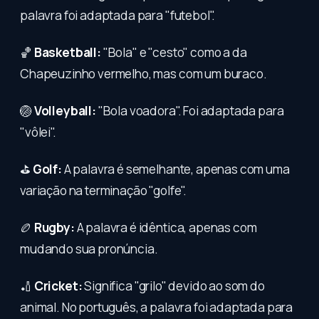
palavra foi adaptada para "futebol".
🏀
Basketball:
"Bola" e "cesto" como a da
Chapeuzinho vermelho, mas com um buraco.
🏐
Volleyball:
"Bola voadora". Foi adaptada para
"vôlei".
⛳
Golf:
A palavra é semelhante, apenas com uma
variação na terminação "golfe".
🏉
Rugby:
A palavra é idêntica, apenas com
mudando sua pronúncia.
🏏
Cricket:
Significa "grilo" devido ao som do
animal. No português, a palavra foi adaptada para