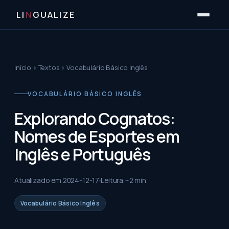
LI
N
GUALIZE
Início
›
Textos
›
Vocabulário Básico Inglês
VOCABULÁRIO BÁSICO INGLÊS
Explorando Cognatos:
Nomes de Esportes em
Inglês e Português
Atualizado em
2024-12-17
Leitura ~
2
min
Vocabulário Básico Inglês