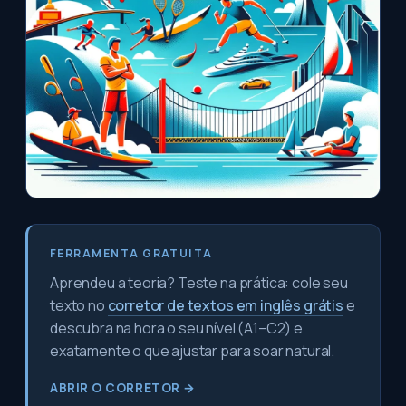
FERRAMENTA GRATUITA
Aprendeu a teoria? Teste na prática: cole seu
texto no
corretor de textos em inglês grátis
e
descubra na hora o seu nível (A1–C2) e
exatamente o que ajustar para soar natural.
ABRIR O CORRETOR →