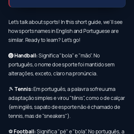
Let's talk about sports! In this short guide, we'll see
how sports names in English and Portuguese are
similar. Ready to learn? Let's go!
🏐 Handball:
Significa "bola" e "mão". No
português, o nome doe sporte foi mantido sem
alterações, exceto, claro na pronúncia.
🎾
Tennis:
Em português, a palavra sofreu uma
adaptação simples e virou "tênis", como o de calçar
(em inglês, sapato de esporte não é chamado de
tennis, mas de "sneakers").
⚽
Football:
Significa "pé" e "bola". No português, a