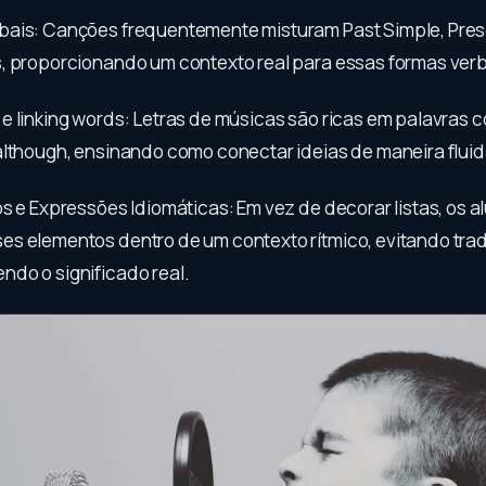
ais: Canções frequentemente misturam Past Simple, Prese
, proporcionando um contexto real para essas formas verb
e linking words: Letras de músicas são ricas em palavras 
although, ensinando como conectar ideias de maneira fluid
s e Expressões Idiomáticas: Em vez de decorar listas, os a
s elementos dentro de um contexto rítmico, evitando trad
do o significado real.