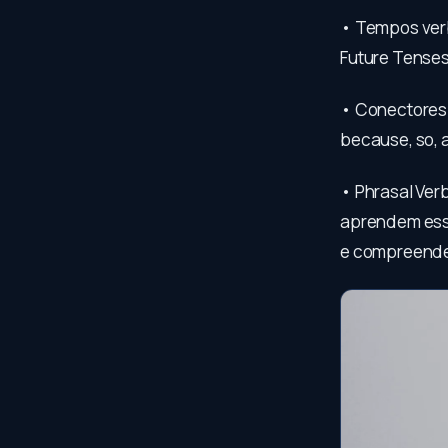
• Tempos verb
Future Tenses
• Conectores 
because, so, 
• Phrasal Verb
aprendem esse
e compreenden