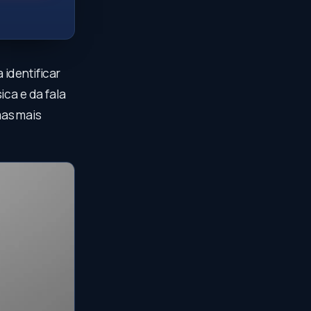
 identificar
ica e da fala
mas mais