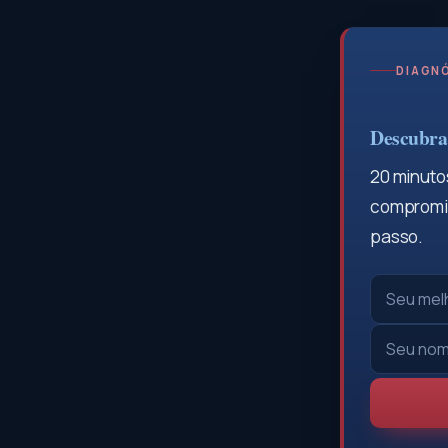
DIAGNÓ
Descubra 
20 minutos
compromis
passo.