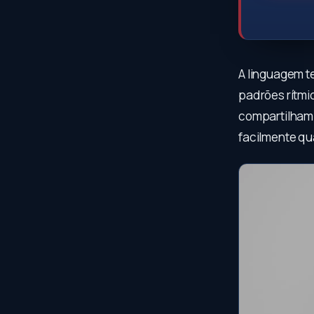
A linguagem t
padrões rítmic
compartilham 
facilmente q