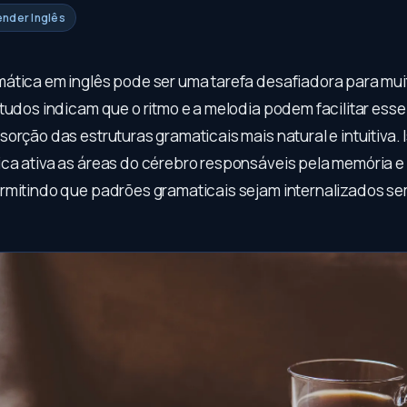
ender Inglês
ática em inglês pode ser uma tarefa desafiadora para mui
studos indicam que o ritmo e a melodia podem facilitar ess
orção das estruturas gramaticais mais natural e intuitiva.
ca ativa as áreas do cérebro responsáveis pela memória e
rmitindo que padrões gramaticais sejam internalizados se