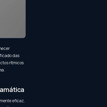
nhecer
ficado das
ectos rítmicos
ma.
ramática
lmente eficaz.