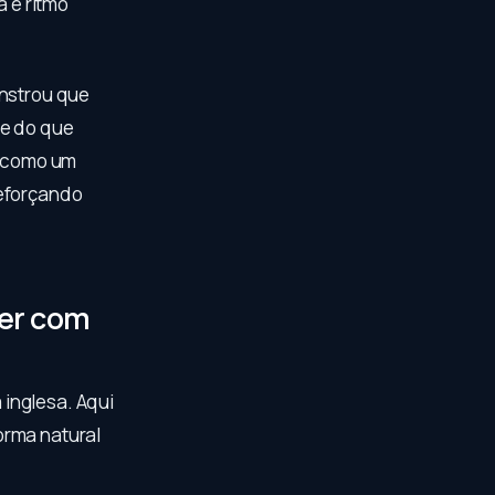
 e ritmo
onstrou que
te do que
e como um
reforçando
.
er com
inglesa. Aqui
orma natural