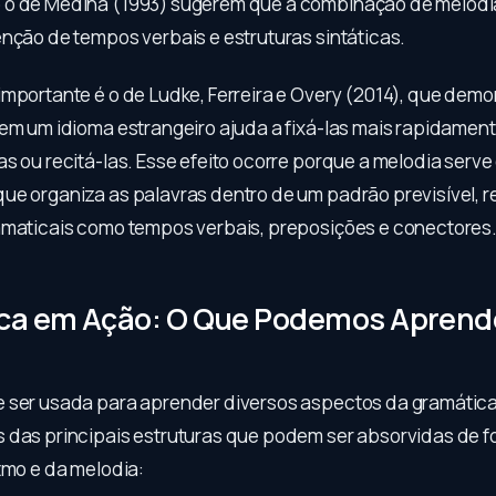
o de Medina (1993) sugerem que a combinação de melodia
enção de tempos verbais e estruturas sintáticas.
importante é o de Ludke, Ferreira e Overy (2014), que dem
 em um idioma estrangeiro ajuda a fixá-las mais rapidamen
as ou recitá-las. Esse efeito ocorre porque a melodia serv
ue organiza as palavras dentro de um padrão previsível, 
amaticais como tempos verbais, preposições e conectores
ca em Ação: O Que Podemos Aprend
 ser usada para aprender diversos aspectos da gramática 
 das principais estruturas que podem ser absorvidas de f
tmo e da melodia: