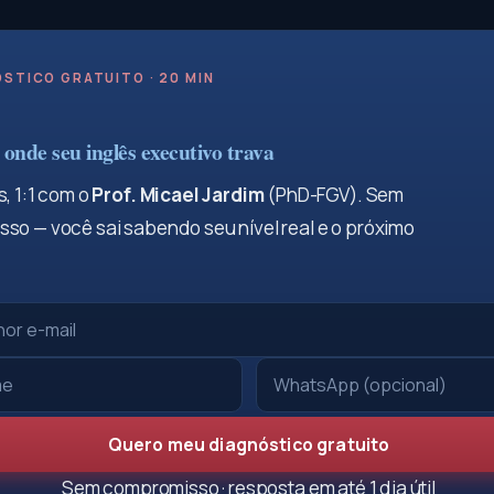
STICO GRATUITO · 20 MIN
onde seu inglês executivo trava
, 1:1 com o
Prof. Micael Jardim
(PhD-FGV). Sem
so — você sai sabendo seu nível real e o próximo
Quero meu diagnóstico gratuito
Sem compromisso · resposta em até 1 dia útil