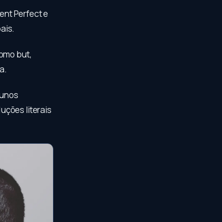
nt Perfect e
ais.
como but,
a.
lunos
uções literais