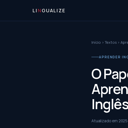
LI
N
GUALIZE
Início
›
Textos
›
Apre
APRENDER ING
O Pap
Apren
Inglê
Atualizado em
2025