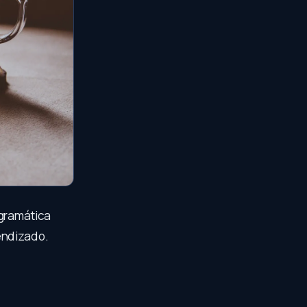
 gramática
endizado.