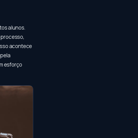
tos alunos.
e processo,
 Isso acontece
 pela
m esforço