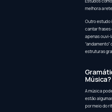
Estudos como 
melhora a ret
Outro estudo 
cantar frases
apenas ouvi-l
“andamento” q
estruturas gr
Gramáti
Música?
A música pode
estão algumas
por meio do ri