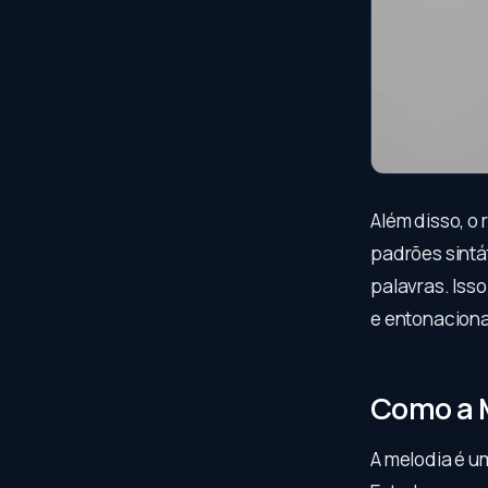
Além disso, o
padrões sintá
palavras. Isso
e entonaciona
Como a M
A melodia é u