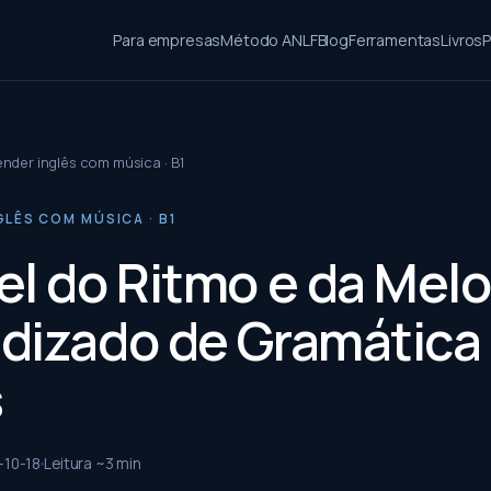
Para empresas
Método ANLF
Blog
Ferramentas
Livros
P
nder inglês com música · B1
LÊS COM MÚSICA · B1
el do Ritmo e da Melo
dizado de Gramática
s
-10-18
Leitura ~
3
min