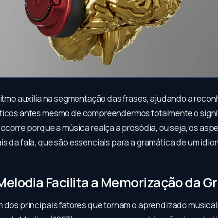
 ritmo auxilia na segmentação das frases, ajudando a reco
ticos antes mesmo de compreendermos totalmente o signi
 ocorre porque a música realça a prosódia, ou seja, os asp
is da fala, que são essenciais para a gramática de um idio
elodia Facilita a Memorização da G
m dos principais fatores que tornam o aprendizado musica