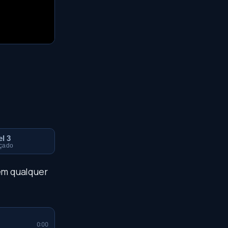
el 3
çado
 em qualquer
0:00