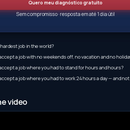
Quero meu diagnóstico gratuito
Sem compromisso · resposta em até 1 dia útil
 hardest job in the world?
ccept a job with no weekends off, no vacation and no holid
ccept a job where you had to stand for hours and hours?
ccept a job where you had to work 24 hours a day — and not
e video