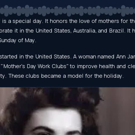
y
is
a
special
day
.
It
honors
the
love
of
mothers
for
th
brate
it
in
the
United
States
,
Australia
,
and
Brazil
.
It
Sunday
of
May
.
started
in
the
United
States
.
A
woman
named
Ann
Jar
"
Mother's
Day
Work
Clubs
"
to
improve
health
and
cl
ty
.
These
clubs
became
a
model
for
the
holiday
.