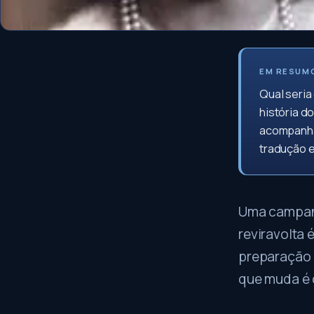
EM RESUM
Qual seria
história d
acompanha
tradução 
Uma campanha
reviravolta 
preparação e
que muda é o