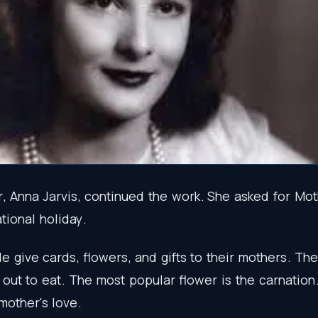
r
,
Anna
Jarvis
,
continued
the
work
.
She
asked
for
Mot
tional
holiday
.
le
give
cards
,
flowers
,
and
gifts
to
their
mothers
.
The
out
to
eat
.
The
most
popular
flower
is
the
carnation
mother's
love
.