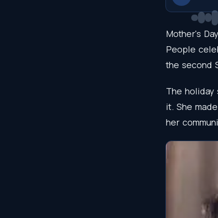
Mother's
Da
People
cele
the
second
The
holiday
it
.
She
made
her
communi