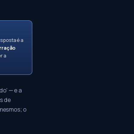
esposta é a
arração
r a
do' — e a
as de
s mesmos; o