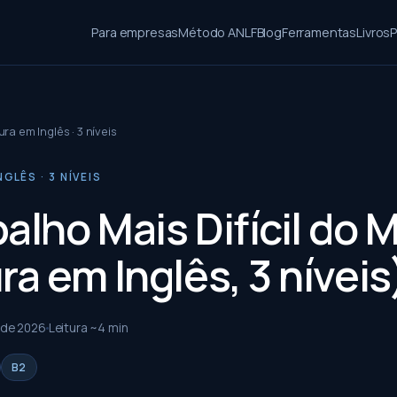
Para empresas
Método ANLF
Blog
Ferramentas
Livros
P
ura em Inglês · 3 níveis
GLÊS · 3 NÍVEIS
balho Mais Difícil do
ra em Inglês, 3 níveis
 de 2026
Leitura ~
4
min
B2