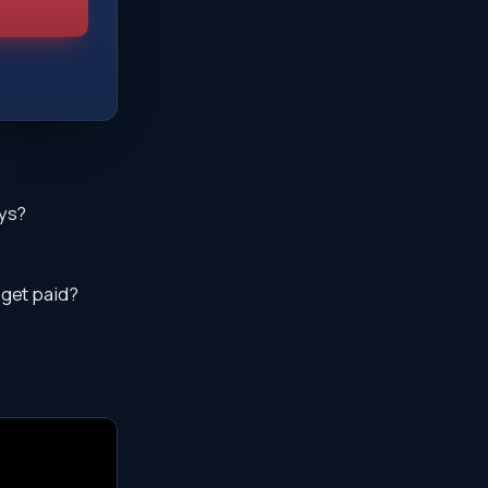
ays?
 get paid?