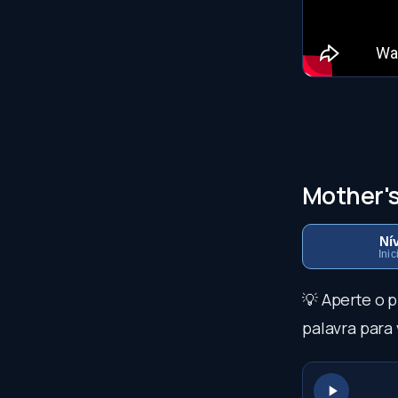
Mother'
Nív
Inic
💡 Aperte o 
palavra para 