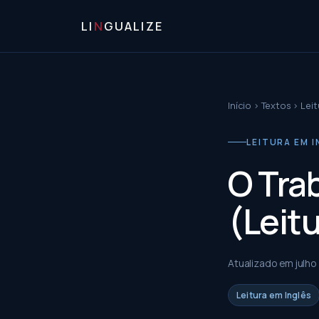
LI
N
GUALIZE
Início
›
Textos
›
Leit
LEITURA EM IN
O Tra
(Leitu
Atualizado em
julho
Leitura em Inglês