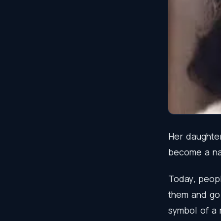
Her
daughte
become
a
na
Today
,
peop
them
and
go
symbol
of
a