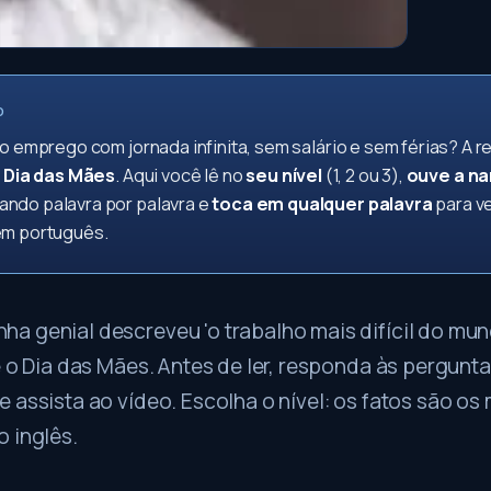
O
 o emprego com jornada infinita, sem salário e sem férias? A r
o
Dia das Mães
. Aqui você lê no
seu nível
(1, 2 ou 3),
ouve a n
ndo palavra por palavra e
toca em qualquer palavra
para ve
em português.
 genial descreveu 'o trabalho mais difícil do mun
é o Dia das Mães. Antes de ler, responda às pergunt
 assista ao vídeo. Escolha o nível: os fatos são o
 inglês.