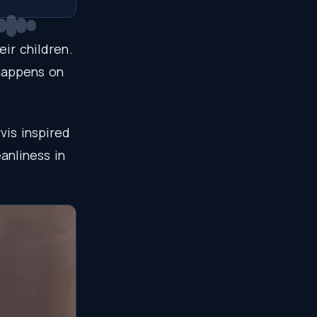
eir
children
.
happens
on
vis
inspired
eanliness
in