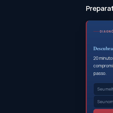
Prepara
DIAGNÓ
Descubra 
20 minutos
compromis
passo.