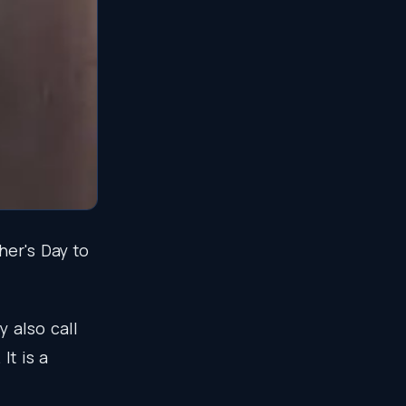
her's
Day
to
y
also
call
.
It
is
a