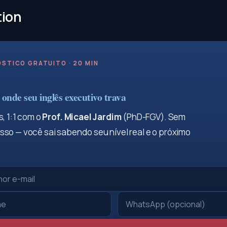
tion
STICO GRATUITO · 20 MIN
onde seu inglês executivo trava
, 1:1 com o
Prof. Micael Jardim
(PhD-FGV). Sem
so — você sai sabendo seu nível real e o próximo