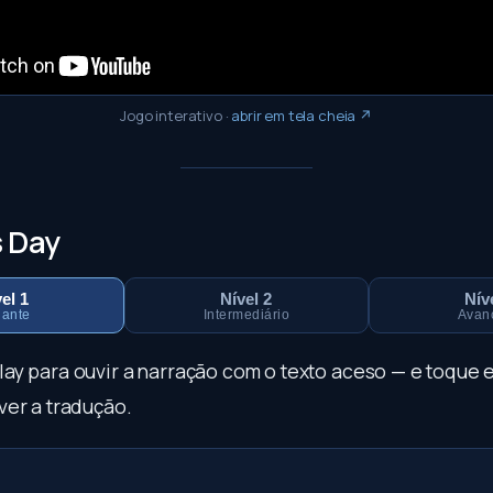
Jogo interativo
·
abrir em tela cheia ↗
s Day
el 1
Nível 2
Nív
iante
Intermediário
Avan
play para ouvir a narração com o texto aceso — e toque
ver a tradução.