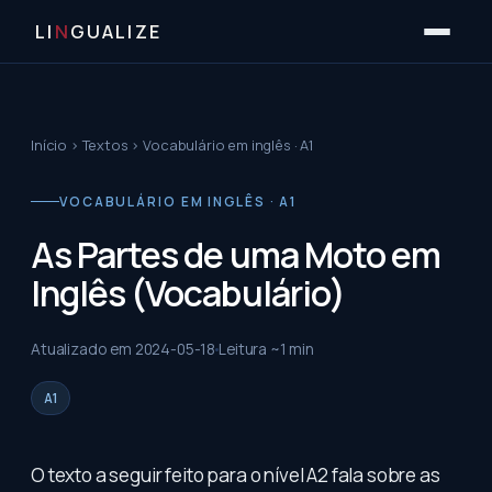
LI
N
GUALIZE
Início
›
Textos
›
Vocabulário em inglês · A1
VOCABULÁRIO EM INGLÊS · A1
As Partes de uma Moto em
Inglês (Vocabulário)
Atualizado em
2024-05-18
Leitura ~
1
min
A1
O texto a seguir feito para o nível A2 fala sobre as