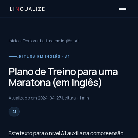
LI
N
GUALIZE
Início
›
Textos
›
Leitura em inglês · A1
LEITURA EM INGLÊS · A1
Plano de Treino para uma
Maratona (em Inglês)
Atualizado em
2024-04-27
Leitura ~
1
min
A1
Este texto para o nível A1 auxilia na compreensão