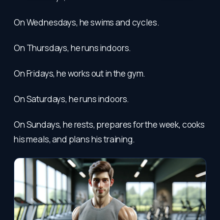
On Wednesdays, he swims and cycles.
On Thursdays, he runs indoors.
On Fridays, he works out in the gym.
On Saturdays, he runs indoors.
On Sundays, he rests, prepares for the week, cooks
his meals, and plans his training.