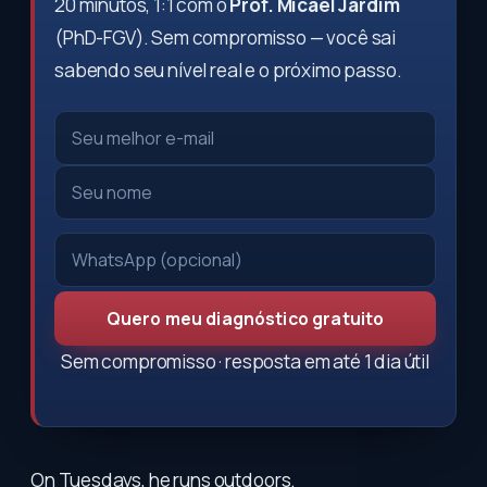
20 minutos, 1:1 com o
Prof. Micael Jardim
(PhD-FGV). Sem compromisso — você sai
sabendo seu nível real e o próximo passo.
Quero meu diagnóstico gratuito
Sem compromisso · resposta em até 1 dia útil
On Tuesdays, he runs outdoors.