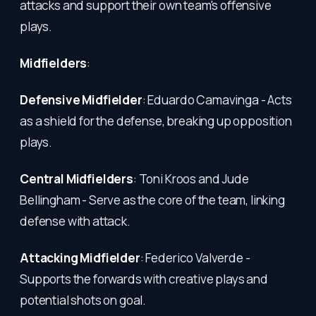
attacks and support their own team's offensive
plays.
Midfielders
:
Defensive Midfielder
: Eduardo Camavinga - Acts
as a shield for the defense, breaking up opposition
plays.
Central Midfielders
: Toni Kroos and Jude
Bellingham - Serve as the core of the team, linking
defense with attack.
Attacking Midfielder
: Federico Valverde -
Supports the forwards with creative plays and
potential shots on goal.