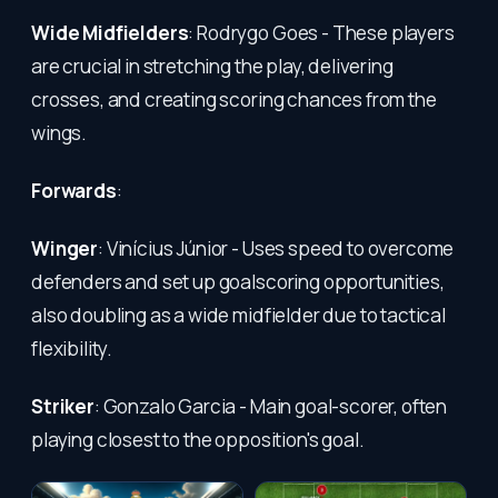
Wide Midfielders
: Rodrygo Goes - These players
are crucial in stretching the play, delivering
crosses, and creating scoring chances from the
wings.
Forwards
:
Winger
: Vinícius Júnior - Uses speed to overcome
defenders and set up goalscoring opportunities,
also doubling as a wide midfielder due to tactical
flexibility.
Striker
: Gonzalo Garcia - Main goal-scorer, often
playing closest to the opposition's goal.