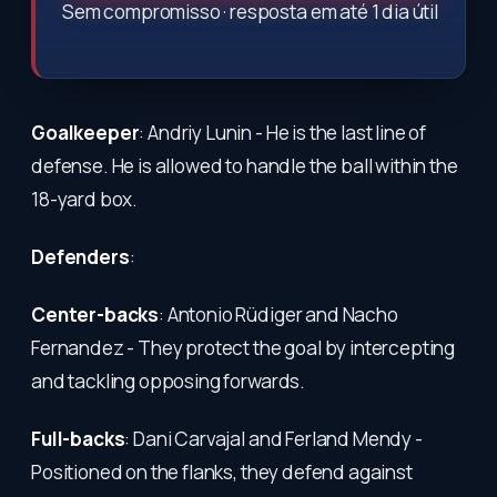
Sem compromisso · resposta em até 1 dia útil
Goalkeeper
: Andriy Lunin - He is the last line of
defense. He is allowed to handle the ball within the
18-yard box.
Defenders
:
Center-backs
: Antonio Rüdiger and Nacho
Fernandez - They protect the goal by intercepting
and tackling opposing forwards.
Full-backs
: Dani Carvajal and Ferland Mendy -
Positioned on the flanks, they defend against