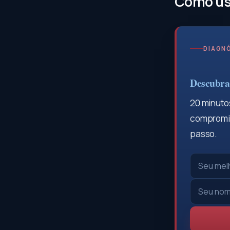
Como usa
DIAGNÓ
Descubra 
20 minutos
compromis
passo.