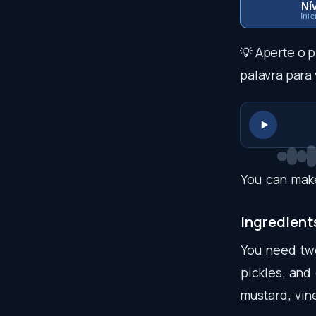
Nív
Inic
💡 Aperte o 
palavra para 
You
can
mak
Ingredient
You
need
tw
pickles
,
and
mustard
,
vin