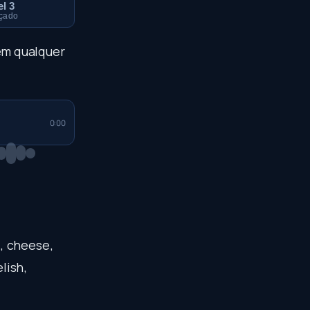
el 3
çado
 em qualquer
0:00
e
,
cheese
,
elish
,