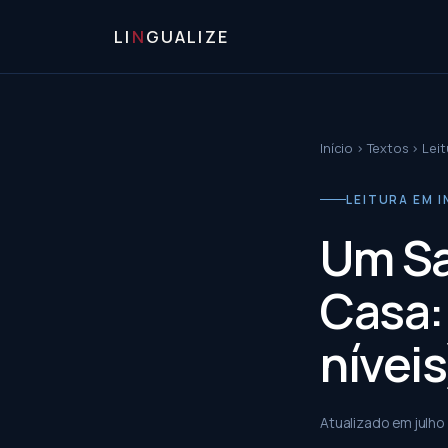
LI
N
GUALIZE
Início
›
Textos
›
Leit
LEITURA EM IN
Um Sa
Casa: 
níveis
Atualizado em
julho