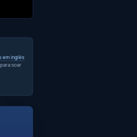
s em inglês
 para soar