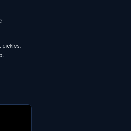
e
,
pickles
,
p
.