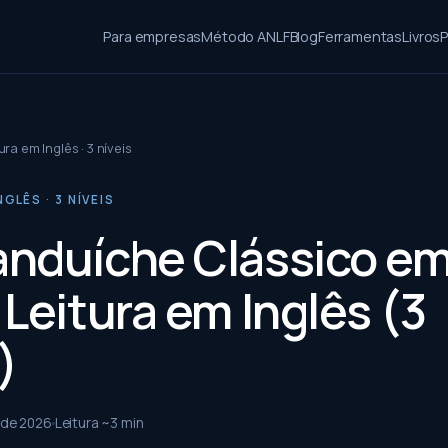
Para empresas
Método ANLF
Blog
Ferramentas
Livros
P
ura em Inglês · 3 níveis
GLÊS · 3 NÍVEIS
nduíche Clássico e
Leitura em Inglês (3
)
 de 2026
Leitura ~
3
min