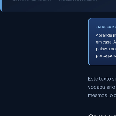
EM RESUM
Aprenda i
em casa. A
palavra po
português
Este texto s
vocabulário 
mesmos; o q