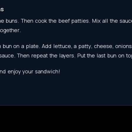
ns
he
buns
.
Then
cook
the
beef
patties
.
Mix
all
the
sauc
together
.
m
bun
on
a
plate
.
Add
lettuce
,
a
patty
,
cheese
,
onions
sauce
.
Then
repeat
the
layers
.
Put
the
last
bun
on
to
nd
enjoy
your
sandwich
!