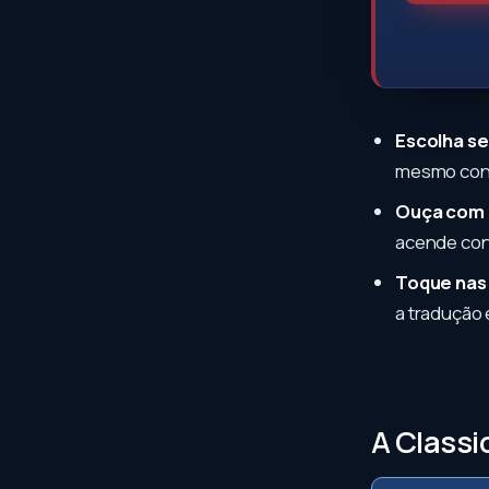
Escolha se
mesmo cont
Ouça com 
acende con
Toque nas
a tradução 
A Class