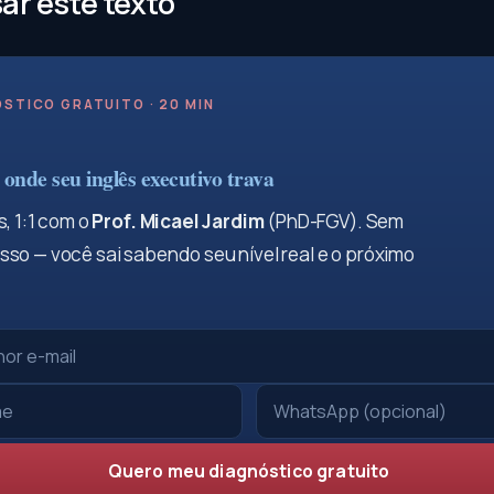
r este texto
STICO GRATUITO · 20 MIN
onde seu inglês executivo trava
, 1:1 com o
Prof. Micael Jardim
(PhD-FGV). Sem
so — você sai sabendo seu nível real e o próximo
Quero meu diagnóstico gratuito