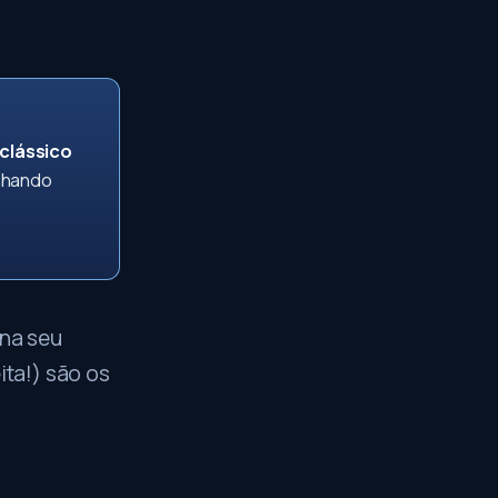
clássico
hando
ina seu
ita!) são os