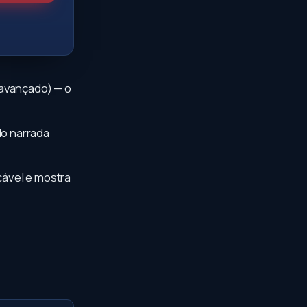
 (avançado) — o
do narrada
cável e mostra