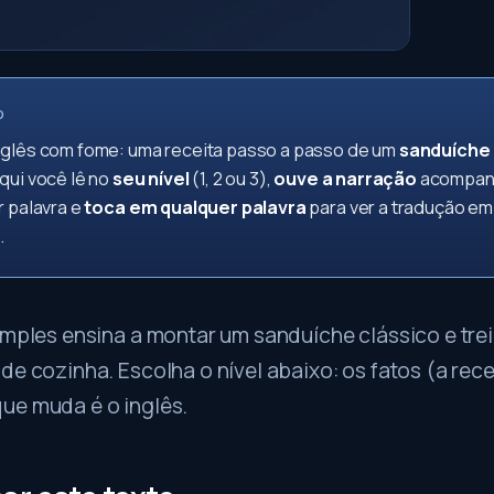
O
nglês com fome: uma receita passo a passo de um
sanduíche 
qui você lê no
seu nível
(1, 2 ou 3),
ouve a narração
acompan
r palavra e
toca em qualquer palavra
para ver a tradução em
.
imples ensina a montar um sanduíche clássico e tre
de cozinha. Escolha o nível abaixo: os fatos (a rece
ue muda é o inglês.