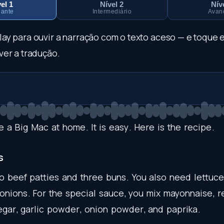
el 1
Nível 2
Nív
iante
Intermediário
Avan
play para ouvir a narração com o texto aceso — e toque
ver a tradução.
e
a
Big
Mac
at
home
.
It
is
easy
.
Here
is
the
recipe
.
s
o
beef
patties
and
three
buns
.
You
also
need
lettuc
onions
.
For
the
special
sauce
,
you
mix
mayonnaise
,
r
egar
,
garlic
powder
,
onion
powder
,
and
paprika
.