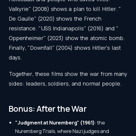
Valkyrie
" (2008)
shows
a
plan
to
kill
Hitler
. "
De
Gaulle
" (2020)
shows
the
French
resistance
. "
USS
Indianapolis
" (2016)
and
"
Oppenheimer
" (2023)
show
the
atomic
bomb
.
Finally
, "
Downfall
" (2004)
shows
Hitler's
last
days
.
Together
,
these
films
show
the
war
from
many
sides
:
leaders
,
soldiers
,
and
normal
people
.
Bonus: After the War
"Judgment at Nuremberg" (1961)
: the
Nuremberg Trials, where Nazi judges and