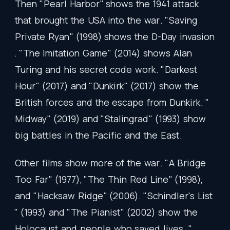
Then
"
Pearl
Harbor
"
shows
the
1941
attack
that
brought
the
USA
into
the
war
. "
Saving
Private
Ryan
" (1998)
shows
the
D-Day
invasion
. "
The
Imitation
Game
" (2014)
shows
Alan
Turing
and
his
secret
code
work
. "
Darkest
Hour
" (2017)
and
"
Dunkirk
" (2017)
show
the
British
forces
and
the
escape
from
Dunkirk
. "
Midway
" (2019)
and
"
Stalingrad
" (1993)
show
big
battles
in
the
Pacific
and
the
East
.
Other
films
show
more
of
the
war
. "
A
Bridge
Too
Far
" (1977), "
The
Thin
Red
Line
" (1998),
and
"
Hacksaw
Ridge
" (2006). "
Schindler's
List
" (1993)
and
"
The
Pianist
" (2002)
show
the
Holocaust
and
people
who
saved
lives
. "