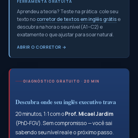
FERRAMENTA GRATUITA
Aprendeu a teoria? Teste na prática: cole seu
texto no
corretor de textos em inglês grátis
e
descubra na hora o seu nível (A1–C2) e
exatamente o que ajustar para soar natural.
ABRIR O CORRETOR →
DIAGNÓSTICO GRATUITO · 20 MIN
Descubra onde seu inglês executivo trava
20 minutos, 1:1 com o
Prof. Micael Jardim
(PhD-FGV). Sem compromisso — você sai
sabendo seu nível real e o próximo passo.