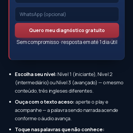
Quero meu diagnóstico gratuito
Sem compromisso · resposta em até 1 dia útil
Escolha seu nível:
Nível 1 (iniciante), Nível 2
(intermediário) ou Nível 3 (avançado) — o mesmo
conteúdo, três ingleses diferentes.
Ouça com o texto aceso:
aperte o play e
acompanhe — a palavra sendo narrada acende
conforme o áudio avança.
Toque nas palavras que não conhece: