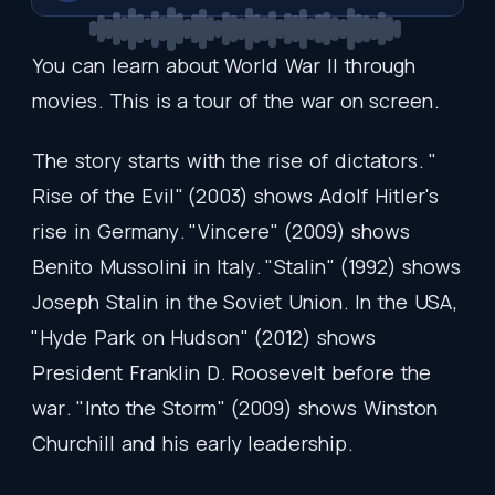
You
can
learn
about
World
War
II
through
movies
.
This
is
a
tour
of
the
war
on
screen
.
The
story
starts
with
the
rise
of
dictators
. "
Rise
of
the
Evil
" (2003)
shows
Adolf
Hitler's
rise
in
Germany
. "
Vincere
" (2009)
shows
Benito
Mussolini
in
Italy
. "
Stalin
" (1992)
shows
Joseph
Stalin
in
the
Soviet
Union
.
In
the
USA
,
"
Hyde
Park
on
Hudson
" (2012)
shows
President
Franklin
D
.
Roosevelt
before
the
war
. "
Into
the
Storm
" (2009)
shows
Winston
Churchill
and
his
early
leadership
.