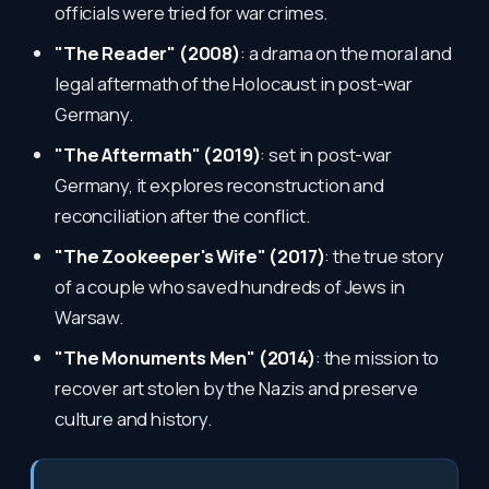
officials were tried for war crimes.
"The Reader" (2008)
: a drama on the moral and
legal aftermath of the Holocaust in post-war
Germany.
"The Aftermath" (2019)
: set in post-war
Germany, it explores reconstruction and
reconciliation after the conflict.
"The Zookeeper's Wife" (2017)
: the true story
of a couple who saved hundreds of Jews in
Warsaw.
"The Monuments Men" (2014)
: the mission to
recover art stolen by the Nazis and preserve
culture and history.