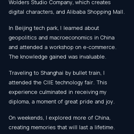
Wolders
Studio
Company
,
which
creates
digital
characters
,
and
Alibaba
Shopping
Mall
.
In
Beijing
tech
park
,
I
learned
about
geopolitics
and
macroeconomics
in
China
and
attended
a
workshop
on
e-commerce
.
The
knowledge
gained
was
invaluable
.
Traveling
to
Shanghai
by
bullet
train
,
I
attended
the
CIIE
technology
fair
.
This
experience
culminated
in
receiving
my
diploma
,
a
moment
of
great
pride
and
joy
.
On
weekends
,
I
explored
more
of
China
,
creating
memories
that
will
last
a
lifetime
.