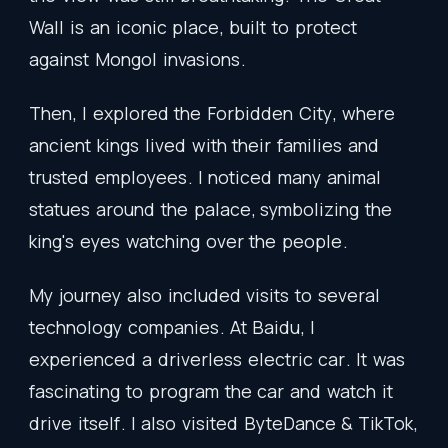
Wall
is
an
iconic
place
,
built
to
protect
against
Mongol
invasions
.
Then
,
I
explored
the
Forbidden
City
,
where
ancient
kings
lived
with
their
families
and
trusted
employees
.
I
noticed
many
animal
statues
around
the
palace
,
symbolizing
the
king's
eyes
watching
over
the
people
.
My
journey
also
included
visits
to
several
technology
companies
.
At
Baidu
,
I
experienced
a
driverless
electric
car
.
It
was
fascinating
to
program
the
car
and
watch
it
drive
itself
.
I
also
visited
ByteDance
&
TikTok
,