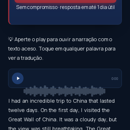
Sem compromisso · resposta em até 1 dia útil
💡 Aperte o play para ouvir a narração com o
texto aceso. Toque em qualquer palavra para
ver a tradução.
0:00
I
had
an
incredible
trip
to
China
that
lasted
twelve
days
.
On
the
first
day
,
I
visited
the
Great
Wall
of
China
.
It
was
a
cloudy
day
,
but
the
view
was
still
breathtaking
.
The
Great