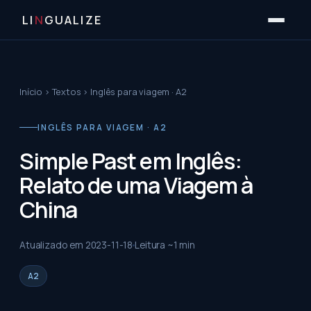
LI
N
GUALIZE
Início
›
Textos
›
Inglês para viagem · A2
INGLÊS PARA VIAGEM · A2
Simple Past em Inglês:
Relato de uma Viagem à
China
Atualizado em
2023-11-18
Leitura ~
1
min
A2