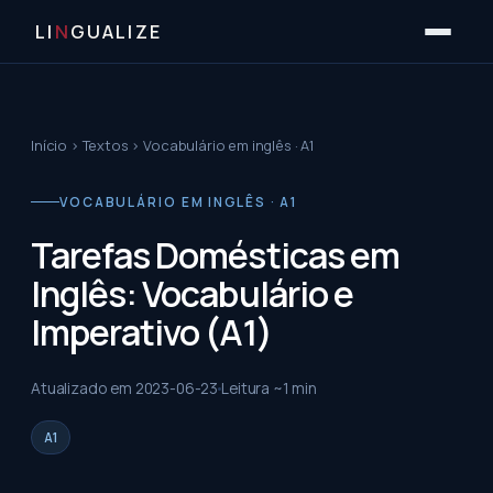
LI
N
GUALIZE
Início
›
Textos
›
Vocabulário em inglês · A1
VOCABULÁRIO EM INGLÊS · A1
Tarefas Domésticas em
Inglês: Vocabulário e
Imperativo (A1)
Atualizado em
2023-06-23
Leitura ~
1
min
A1