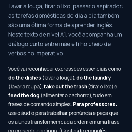
Lavar a louça, tirar o lixo, passar o aspirador:
as tarefas domésticas do dia a dia também
são uma ótima forma de aprender inglês.
Neste texto de nível A1, você acompanha um
diálogo curto entre mãe e filho cheio de
verbos no imperativo.
Você vai reconhecer expressões essenciais como
do the dishes
(lavar a louça),
do the laundry
(lavar a roupa),
take out the trash
(tirar o lixo) e
feed the dog
(alimentar o cachorro), tudo em
frases de comando simples.
Para professores:
use o áudio para trabalhar pronúncia e peça que
os alunos transformem cada ordem em uma frase
no presente contínuo. (Conteúdo em inglês