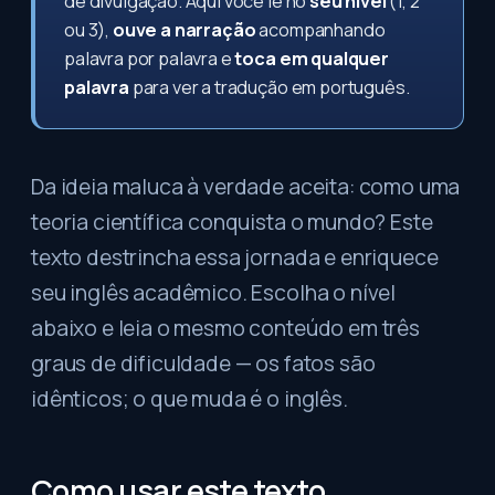
de divulgação. Aqui você lê no
seu nível
(1, 2
ou 3),
ouve a narração
acompanhando
palavra por palavra e
toca em qualquer
palavra
para ver a tradução em português.
Da ideia maluca à verdade aceita: como uma
teoria científica conquista o mundo? Este
texto destrincha essa jornada e enriquece
seu inglês acadêmico. Escolha o nível
abaixo e leia o mesmo conteúdo em três
graus de dificuldade — os fatos são
idênticos; o que muda é o inglês.
Como usar este texto