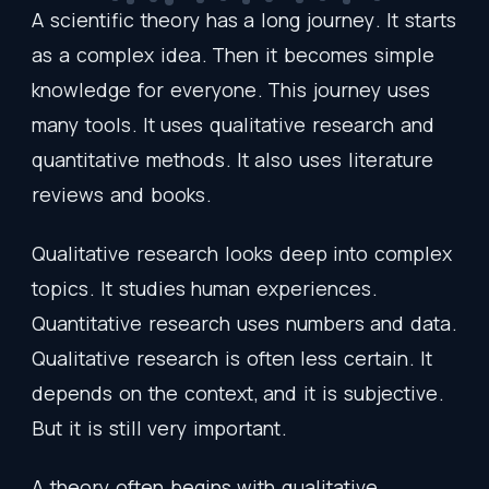
A
scientific
theory
has
a
long
journey
.
It
starts
as
a
complex
idea
.
Then
it
becomes
simple
knowledge
for
everyone
.
This
journey
uses
many
tools
.
It
uses
qualitative
research
and
quantitative
methods
.
It
also
uses
literature
reviews
and
books
.
Qualitative
research
looks
deep
into
complex
topics
.
It
studies
human
experiences
.
Quantitative
research
uses
numbers
and
data
.
Qualitative
research
is
often
less
certain
.
It
depends
on
the
context
,
and
it
is
subjective
.
But
it
is
still
very
important
.
A
theory
often
begins
with
qualitative