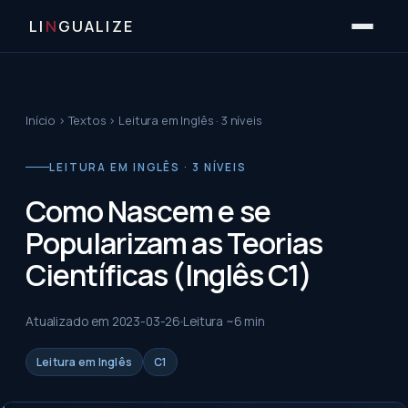
LI
N
GUALIZE
Início
›
Textos
›
Leitura em Inglês · 3 níveis
LEITURA EM INGLÊS · 3 NÍVEIS
Como Nascem e se
Popularizam as Teorias
Científicas (Inglês C1)
Atualizado em
2023-03-26
Leitura ~
6
min
Leitura em Inglês
C1