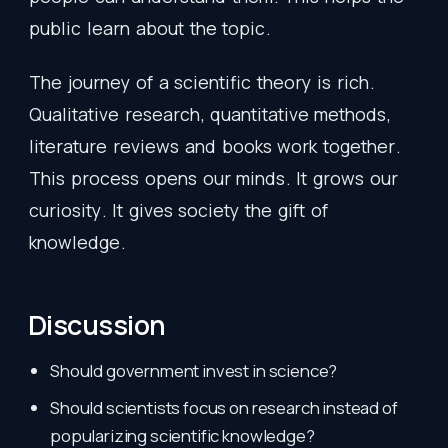
public
learn
about
the
topic
.
The
journey
of
a
scientific
theory
is
rich
.
Qualitative
research
,
quantitative
methods
,
literature
reviews
and
books
work
together
.
This
process
opens
our
minds
.
It
grows
our
curiosity
.
It
gives
society
the
gift
of
knowledge
.
Discussion
Should government invest in science?
Should scientists focus on research instead of
popularizing scientific knowledge?