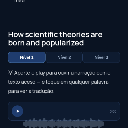
frase.
How scientific theories are
born and popularized
Nível 1
Nível 2
Nível 3
💡 Aperte o play para ouvir a narração com o
texto aceso — e toque em qualquer palavra
para ver a tradução.
0:00