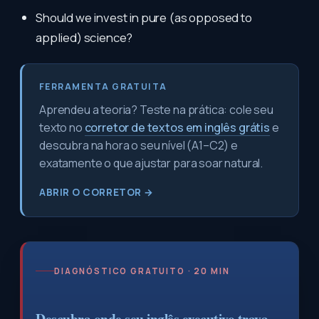
Should we invest in pure (as opposed to
applied) science?
FERRAMENTA GRATUITA
Aprendeu a teoria? Teste na prática: cole seu
texto no
corretor de textos em inglês grátis
e
descubra na hora o seu nível (A1–C2) e
exatamente o que ajustar para soar natural.
ABRIR O CORRETOR →
DIAGNÓSTICO GRATUITO · 20 MIN
Descubra onde seu inglês executivo trava