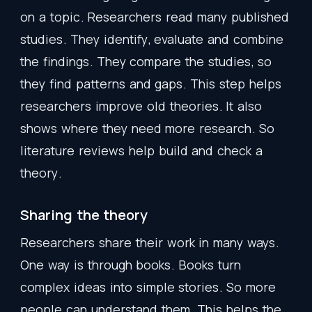
on
a
topic
.
Researchers
read
many
published
studies
.
They
identify
,
evaluate
and
combine
the
findings
.
They
compare
the
studies
,
so
they
find
patterns
and
gaps
.
This
step
helps
researchers
improve
old
theories
.
It
also
shows
where
they
need
more
research
.
So
literature
reviews
help
build
and
check
a
theory
.
Sharing
the
theory
Researchers
share
their
work
in
many
ways
.
One
way
is
through
books
.
Books
turn
complex
ideas
into
simple
stories
.
So
more
people
can
understand
them
.
This
helps
the