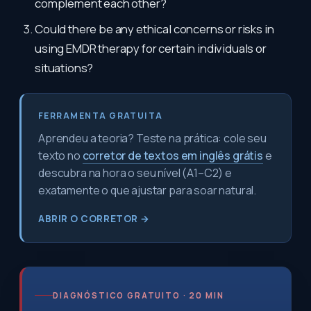
complement each other?
Could there be any ethical concerns or risks in
using EMDR therapy for certain individuals or
situations?
FERRAMENTA GRATUITA
Aprendeu a teoria? Teste na prática: cole seu
texto no
corretor de textos em inglês grátis
e
descubra na hora o seu nível (A1–C2) e
exatamente o que ajustar para soar natural.
ABRIR O CORRETOR →
DIAGNÓSTICO GRATUITO · 20 MIN