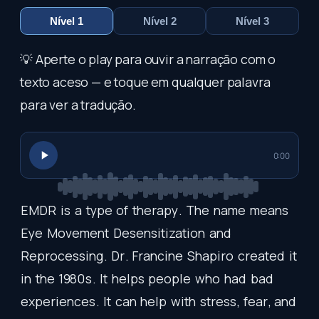
Nível 1
Nível 2
Nível 3
💡 Aperte o play para ouvir a narração com o
texto aceso — e toque em qualquer palavra
para ver a tradução.
0:00
EMDR
is
a
type
of
therapy
.
The
name
means
Eye
Movement
Desensitization
and
Reprocessing
.
Dr
.
Francine
Shapiro
created
it
in
the
1980
s
.
It
helps
people
who
had
bad
experiences
.
It
can
help
with
stress
,
fear
,
and