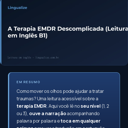
EM RESUMO
Como mover os olhos pode ajudar a tratar
traumas? Uma leitura acessível sobre a
terapia EMDR
. Aqui você lê no
seu nível
(1, 2
ou 3),
ouve a narração
acompanhando
palavra por palavra e
toca em qualquer