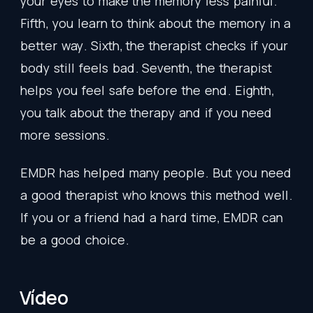
your
eyes
to
make
the
memory
less
painful
.
Fifth
,
you
learn
to
think
about
the
memory
in
a
better
way
.
Sixth
,
the
therapist
checks
if
your
body
still
feels
bad
.
Seventh
,
the
therapist
helps
you
feel
safe
before
the
end
.
Eighth
,
you
talk
about
the
therapy
and
if
you
need
more
sessions
.
EMDR
has
helped
many
people
.
But
you
need
a
good
therapist
who
knows
this
method
well
.
If
you
or
a
friend
had
a
hard
time
,
EMDR
can
be
a
good
choice
.
Vídeo