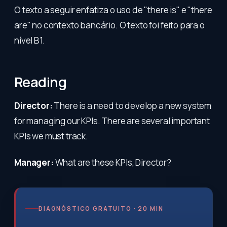
O texto a seguir enfatiza o uso de "there is" e "there
are" no contexto bancário. O texto foi feito para o
nível B1.
Reading
Director:
There is a need to develop a new system
for managing our KPIs. There are several important
KPIs we must track.
Manager:
What are these KPIs, Director?
DIAGNÓSTICO GRATUITO · 20 MIN