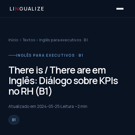
LI
N
GUALIZE
Início
›
Textos
›
Inglês para executivos · B1
INGLÊS PARA EXECUTIVOS · B1
There is / There are em
Inglês: Diálogo sobre KPIs
no RH (B1)
Atualizado em
2024-05-25
Leitura ~
2
min
B1