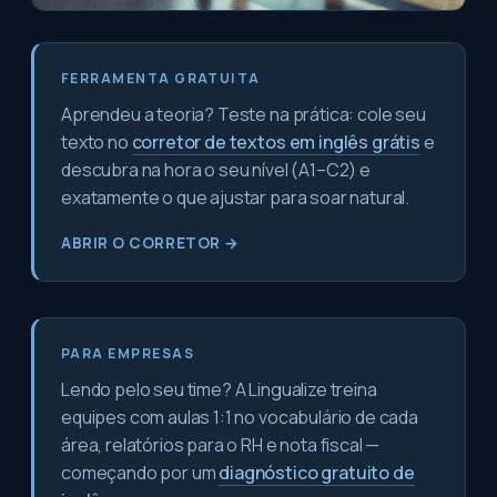
FERRAMENTA GRATUITA
Aprendeu a teoria? Teste na prática: cole seu
texto no
corretor de textos em inglês grátis
e
descubra na hora o seu nível (A1–C2) e
exatamente o que ajustar para soar natural.
ABRIR O CORRETOR →
PARA EMPRESAS
Lendo pelo seu time? A Lingualize treina
equipes com aulas 1:1 no vocabulário de cada
área, relatórios para o RH e nota fiscal —
começando por um
diagnóstico gratuito de