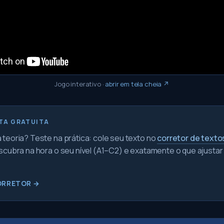
Jogo interativo
·
abrir em tela cheia ↗
TA GRATUITA
teoria? Teste na prática: cole seu texto no
corretor de texto
scubra na hora o seu nível (A1–C2) e exatamente o que ajustar
ORRETOR →