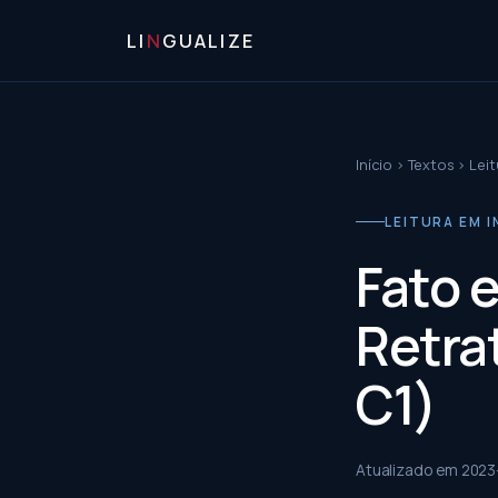
LI
N
GUALIZE
Início
›
Textos
›
Leit
LEITURA EM I
Fato 
Retra
C1)
Atualizado em
2023