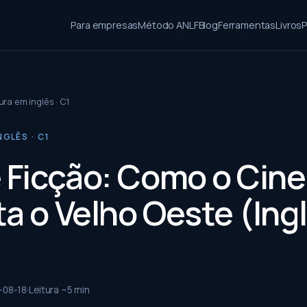
Para empresas
Método ANLF
Blog
Ferramentas
Livros
P
ura em inglês · C1
NGLÊS · C1
e Ficção: Como o Cin
ta o Velho Oeste (Ing
-08-18
Leitura ~
5
min