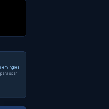
s em inglês
 para soar