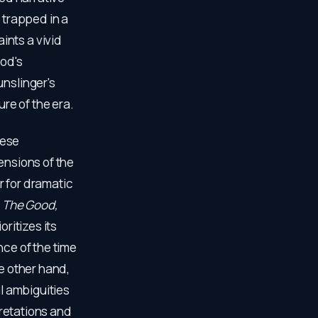
 trapped in a
ints a vivid
ood's
unslinger's
ure of the era.
hese
ensions of the
ir for dramatic
.
The Good,
oritizes its
nce of the time
he other hand,
al ambiguities
pretations and