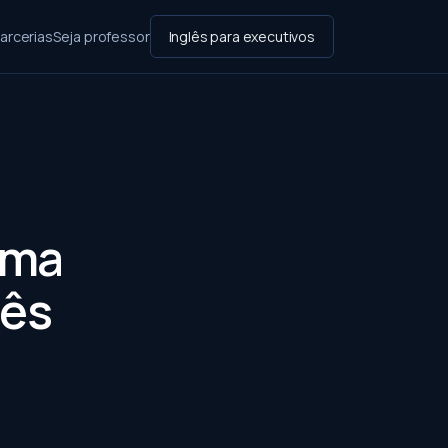
arcerias
Seja professor
Inglês para executivos
ema
lês