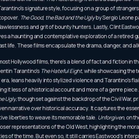
arantino's signature style, focusing on a group of strangers
topover.
The Good, the Bad and the Ugly
by Sergio Leone pa
 lawlessness and grit of bounty hunters. Lastly, Clint Eastw
ves a haunting and contemplative exploration of a retired g
past life. These films encapsulate the drama, danger, and all
most Hollywood films, there's a blend of fact and fiction in t
entin Tarantino's
The Hateful Eight
, while showcasing the t
 era, leans heavily into stylized violence and Tarantino's fla
ng it less of a historical account and more of a genre piece
he Ugly
, though set against the backdrop of the Civil War, pri
en narrative over historical accuracy. It captures the esse
ive liberties to weave its memorable tale.
Unforgiven
, on t
closer representations of the Old West, highlighting the mor
es of the time. But even so, it still carries Eastwood's inter