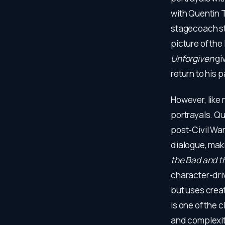
with Quentin T
stagecoach s
picture of the
Unforgiven
gi
return to his 
However, like 
portrayals. Qu
post-Civil War
dialogue, maki
the Bad and t
character-driv
but uses creat
is one of the 
and complexiti