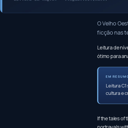
O Velho Oes
ficção nas t
Leitura de nív
ótimo para aná
EM RESUM
Leitura C1
cultura e cr
If the tales o
portrayals wit