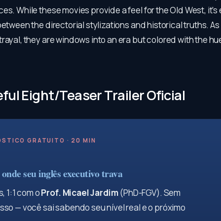
es. While these movies provide a feel for the Old West, it's 
between the directorial stylizations and historical truths. As
rayal, they are windows into an era but colored with the hu
ful Eight/Teaser Trailer Oficial
STICO GRATUITO · 20 MIN
onde seu inglês executivo trava
, 1:1 com o
Prof. Micael Jardim
(PhD-FGV). Sem
so — você sai sabendo seu nível real e o próximo