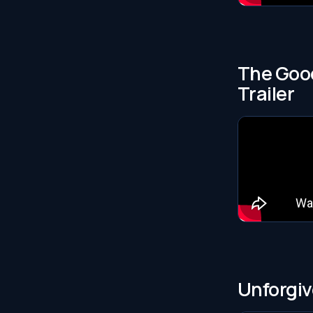
The Good
Trailer
Unforgive