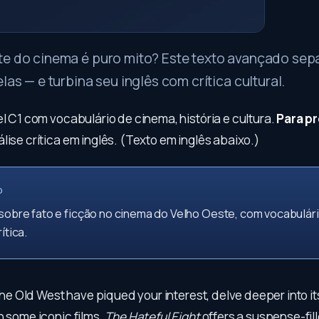
te do cinema é puro mito? Este texto avançado sepa
elas — e turbina seu inglês com crítica cultural.
el C1 com vocabulário de cinema, história e cultura.
Para p
lise crítica em inglês. (Texto em inglês abaixo.)
O
 sobre fato e ficção no cinema do Velho Oeste, com vocabulár
ítica.
f the Old West have piqued your interest, delve deeper into i
h some iconic films.
The Hateful Eight
offers a suspense-fill