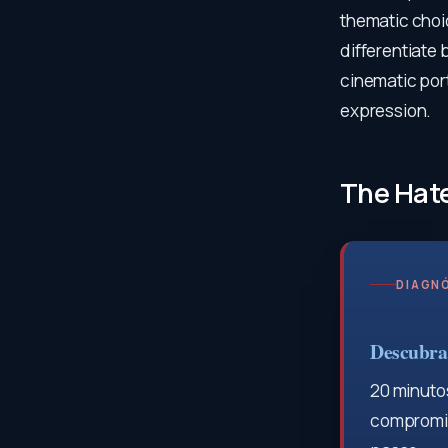
thematic choic
differentiate 
cinematic port
expression.
The Hate
DIAGNÓ
Descubra 
20 minutos
compromis