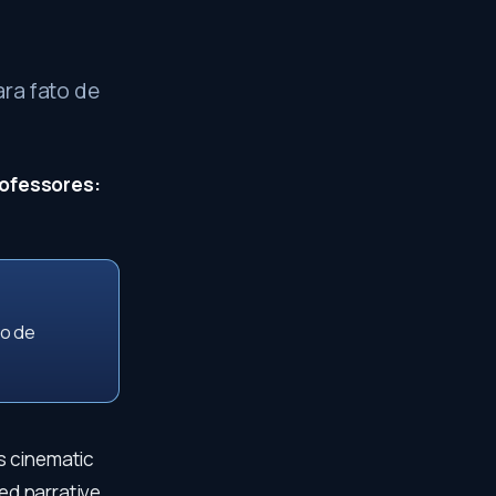
ra fato de
rofessores:
io de
ts cinematic
ed narrative