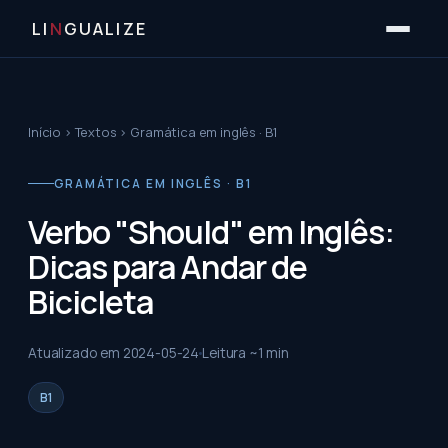
LI
N
GUALIZE
Início
›
Textos
›
Gramática em inglês · B1
GRAMÁTICA EM INGLÊS · B1
Verbo "Should" em Inglês:
Dicas para Andar de
Bicicleta
Atualizado em
2024-05-24
Leitura ~
1
min
B1