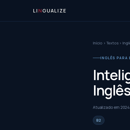
LI
N
GUALIZE
Início
›
Textos
›
Ingl
INGLÊS PARA 
Intel
Inglês
Atualizado em
2024
B2