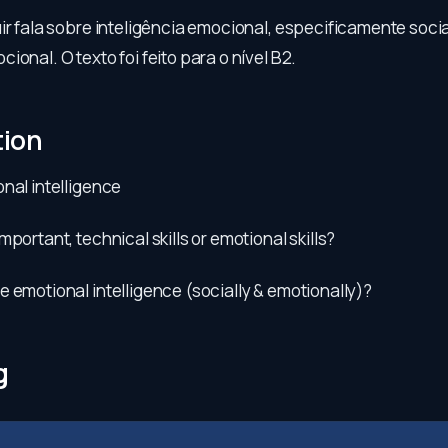
ir fala sobre inteligência emocional, especificamente socia
ional. O texto foi feito para o nível B2.
tion
nal intelligence
mportant, technical skills or emotional skills?
 emotional intelligence (socially & emotionally)?
g