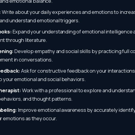
and emotional balance.
:
Write about your daily experiences and emotions to increas
and understand emotional triggers.
ooks:
Expand your understanding of emotional intelligence 
 through literature.
ening:
Develop empathy and social skills by practicing full 
ment in conversations.
eedback:
Ask for constructive feedback on your interactions
to your emotional and social behaviors.
herapist:
Work with a professional to explore and understa
ehaviors, and thought patterns.
beling:
Improve emotional awareness by accurately identif
r emotions as they occur.