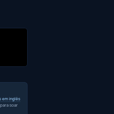
s em inglês
 para soar