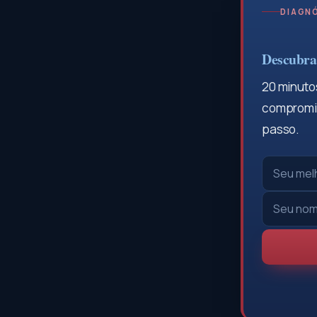
DIAGNÓ
Descubra 
20 minutos
compromis
passo.