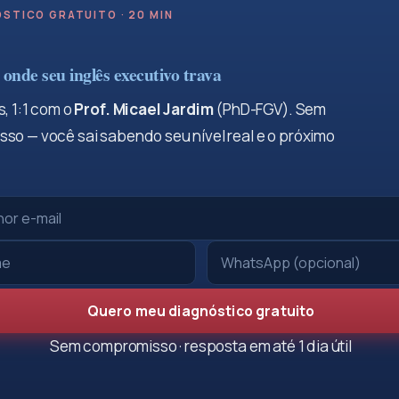
STICO GRATUITO · 20 MIN
onde seu inglês executivo trava
, 1:1 com o
Prof. Micael Jardim
(PhD-FGV). Sem
so — você sai sabendo seu nível real e o próximo
Quero meu diagnóstico gratuito
Sem compromisso · resposta em até 1 dia útil