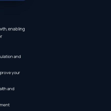
owth, enabling
er
ulation and
mprove your
alth and
oment