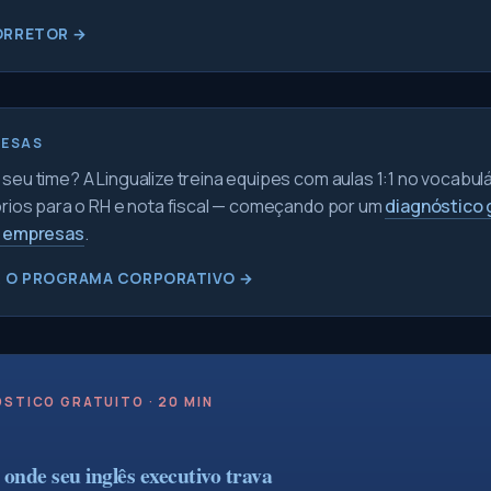
ORRETOR →
RESAS
seu time? A Lingualize treina equipes com aulas 1:1 no vocabul
órios para o RH e nota fiscal — começando por um
diagnóstico 
a empresas
.
 O PROGRAMA CORPORATIVO →
STICO GRATUITO · 20 MIN
onde seu inglês executivo trava