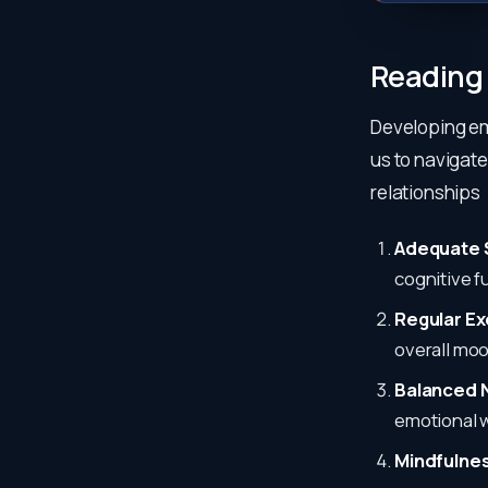
Reading
Developing emo
us to navigate
relationships
Adequate 
cognitive f
Regular Ex
overall moo
Balanced N
emotional w
Mindfulnes