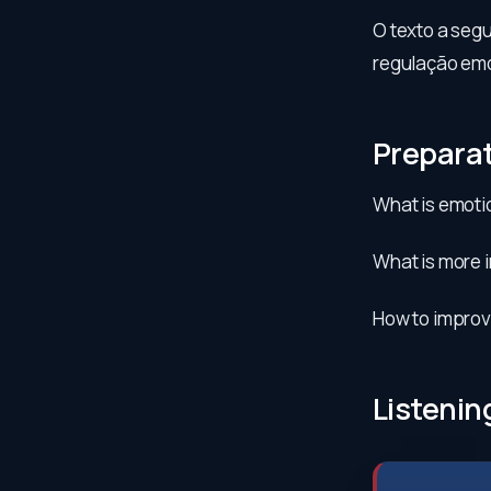
O texto a segu
regulação emoc
Prepara
What is emotio
What is more i
How to improve
Listenin