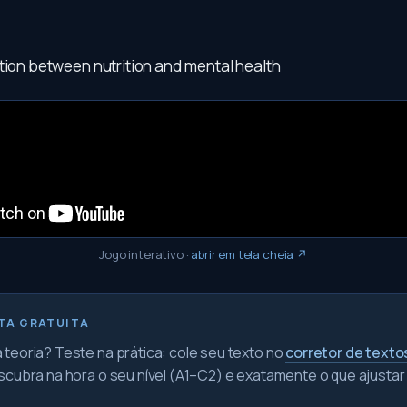
tion between nutrition and mental health
Jogo interativo
·
abrir em tela cheia ↗
TA GRATUITA
teoria? Teste na prática: cole seu texto no
corretor de texto
scubra na hora o seu nível (A1–C2) e exatamente o que ajustar