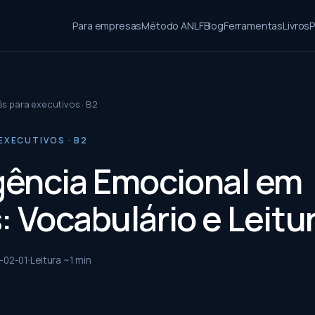
Para empresas
Método ANLF
Blog
Ferramentas
Livros
P
ês para executivos · B2
EXECUTIVOS · B2
igência Emocional em
: Vocabulário e Leitu
-02-01
Leitura ~
1
min