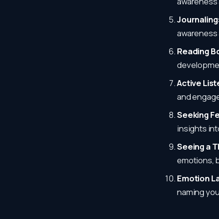
awareness 
Journaling
awareness 
Reading B
development
Active List
and engage
Seeking F
insights in
Seeing a T
emotions, b
Emotion La
naming you