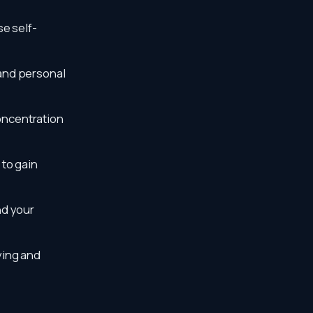
e self-
and personal
concentration
 to gain
nd your
ying and