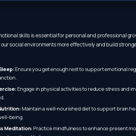
tional skills is essential for personal and professional gr
 our social environments more effectively and build strong
Sleep:
Ensure you get enough rest to support emotional reg
unction.
ercise:
Engage in physical activities to reduce stress and i
d.
utrition:
Maintain a well-nourished diet to support brain he
ell-being.
s Meditation:
Practice mindfulness to enhance present m