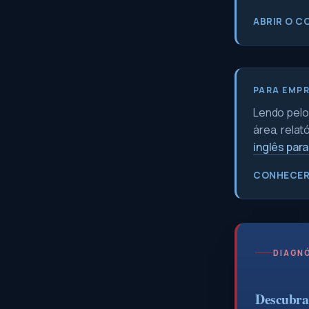
ABRIR O C
PARA EMP
Lendo pelo 
área, relat
inglês par
CONHECER
DIAGNÓ
Descubra 