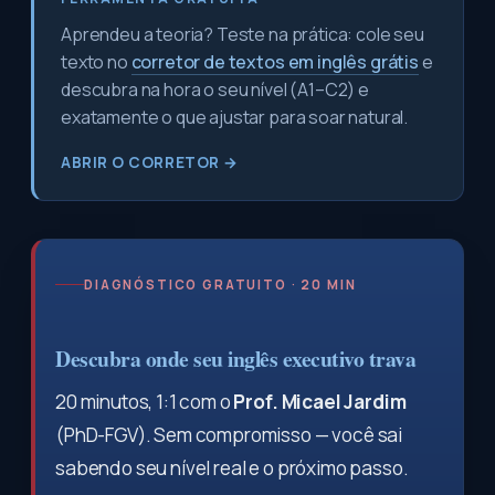
Aprendeu a teoria? Teste na prática: cole seu
texto no
corretor de textos em inglês grátis
e
descubra na hora o seu nível (A1–C2) e
exatamente o que ajustar para soar natural.
ABRIR O CORRETOR →
DIAGNÓSTICO GRATUITO · 20 MIN
Descubra onde seu inglês executivo trava
20 minutos, 1:1 com o
Prof. Micael Jardim
(PhD-FGV). Sem compromisso — você sai
sabendo seu nível real e o próximo passo.