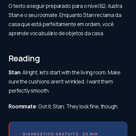
O texto a seguir preparado para o nível B2, ilustra
Stan e o seu roomate. Enquanto Stan reclama da
casa que está perfeitamente em ordem, você
aprende vocabulário de objetos da casa.
Reading
Stan
: Alright, let's start with the living room. Make
sure the cushions aren't wrinkled. I want them
perfectly smooth.
Roommate
: Got it, Stan. They look fine, though.
DIAGNÓSTICO GRATUITO · 20 MIN