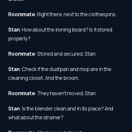
Roommate
: Right there, next to the clothespins.
Stan
: How about the ironing board? Is it stored
properly?
Roommate
: Stored and secured, Stan.
Stan
: Check if the dustpan and mop are in the
cleaning closet. And the broom.
Roommate
: They haven't moved, Stan.
Stan
: Is the blender clean and in its place? And
what about the strainer?