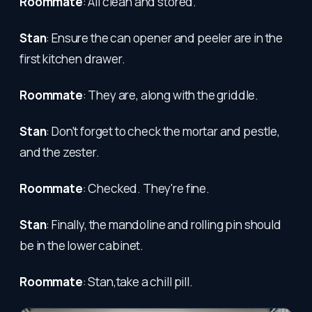
Roommate
: All clean and stored.
Stan
: Ensure the can opener and peeler are in the
first kitchen drawer.
Roommate
: They are, along with the griddle.
Stan
: Don't forget to check the mortar and pestle,
and the zester.
Roommate
: Checked. They're fine.
Stan
: Finally, the mandoline and rolling pin should
be in the lower cabinet.
Roommate
: Stan,take a chill pill.