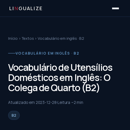
LI
N
GUALIZE
Início
›
Textos
›
Vocabulário em inglês · B2
VOCABULÁRIO EM INGLÊS · B2
Vocabulário de Utensílios
Domésticos em Inglês: O
Colega de Quarto (B2)
Atualizado em
2023-12-28
Leitura ~
2
min
B2