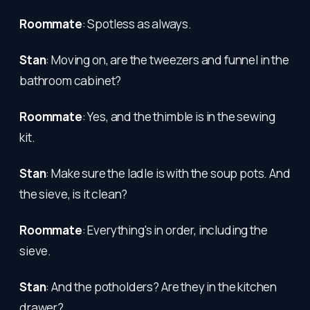
Roommate
: Spotless as always.
Stan
: Moving on, are the tweezers and funnel in the
bathroom cabinet?
Roommate
: Yes, and the thimble is in the sewing
kit.
Stan
: Make sure the ladle is with the soup pots. And
the sieve, is it clean?
Roommate
: Everything's in order, including the
sieve.
Stan
: And the potholders? Are they in the kitchen
drawer?