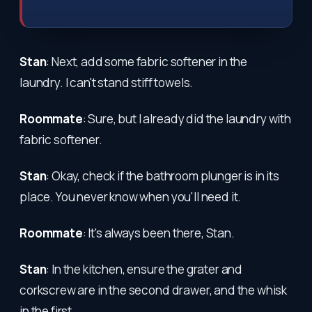
Stan
: Next, add some fabric softener in the
laundry. I can't stand stiff towels.
Roommate
: Sure, but I already did the laundry with
fabric softener.
Stan
: Okay, check if the bathroom plunger is in its
place. You never know when you'll need it.
Roommate
: It's always been there, Stan.
Stan
: In the kitchen, ensure the grater and
corkscrew are in the second drawer, and the whisk
in the first.