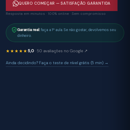
QUERO COMEÇAR — SATISFAÇÃO GARANTIDA
Resposta em minutos · 100% online · Sem compromisso
Garantia real:
faça a 1ª aula. Se não gostar, devolvemos seu
dinheiro.
★★★★★
5,0
· 50 avaliações no Google ↗
Ainda decidindo? Faça o teste de nível grátis (5 min) →