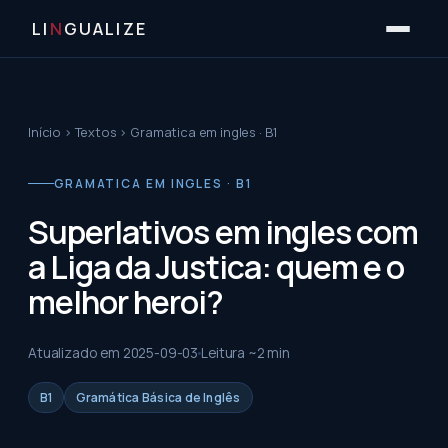
LI
N
GUALIZE
Início
›
Textos
›
Gramatica em ingles · B1
GRAMATICA EM INGLES · B1
Superlativos em ingles com
a Liga da Justica: quem e o
melhor heroi?
Atualizado em
2025-09-03
Leitura ~
2
min
B1
Gramática Básica de Inglês