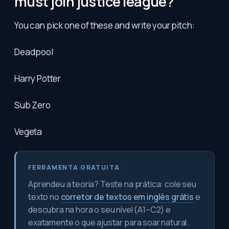
must join justice league?
You can pick one of these and write your pitch:
Deadpool
Harry Potter
Sub Zero
Vegeta
FERRAMENTA GRATUITA
Aprendeu a teoria? Teste na prática: cole seu
texto no
corretor de textos em inglês grátis
e
descubra na hora o seu nível (A1–C2) e
exatamente o que ajustar para soar natural.