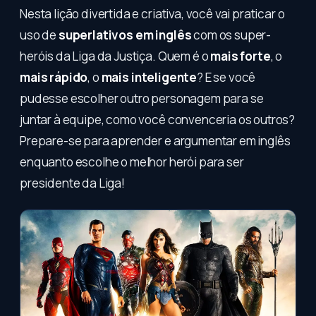
Nesta lição divertida e criativa, você vai praticar o
uso de
superlativos em inglês
com os super-
heróis da Liga da Justiça. Quem é o
mais forte
, o
mais rápido
, o
mais inteligente
? E se você
pudesse escolher outro personagem para se
juntar à equipe, como você convenceria os outros?
Prepare-se para aprender e argumentar em inglês
enquanto escolhe o melhor herói para ser
presidente da Liga!