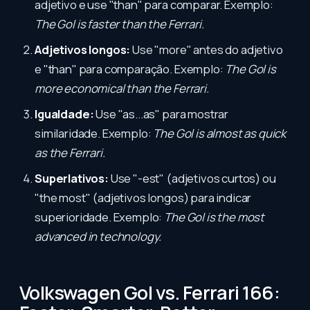
adjetivo e use "than" para comparar. Exemplo:
The Gol is faster than the Ferrari.
Adjetivos longos:
Use "more" antes do adjetivo
e "than" para comparação. Exemplo:
The Gol is
more economical than the Ferrari.
Igualdade:
Use "as...as" para mostrar
similaridade. Exemplo:
The Gol is almost as quick
as the Ferrari.
Superlativos:
Use "-est" (adjetivos curtos) ou
"the most" (adjetivos longos) para indicar
superioridade. Exemplo:
The Gol is the most
advanced in technology.
Volkswagen Gol vs. Ferrari 166: