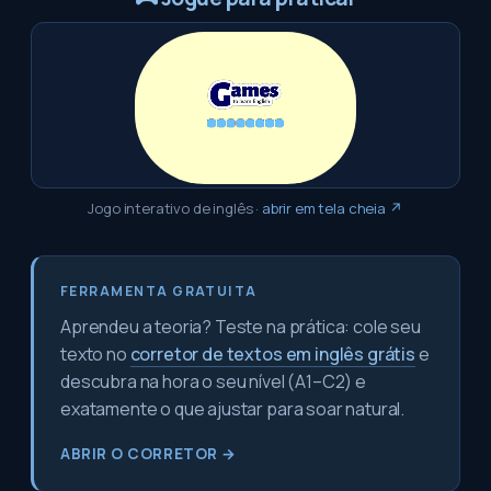
Jogo interativo de inglês
·
abrir em tela cheia ↗
FERRAMENTA GRATUITA
Aprendeu a teoria? Teste na prática: cole seu
texto no
corretor de textos em inglês grátis
e
descubra na hora o seu nível (A1–C2) e
exatamente o que ajustar para soar natural.
ABRIR O CORRETOR →