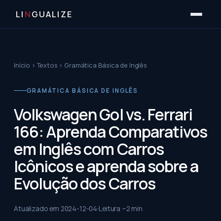
LI
N
GUALIZE
Início
›
Textos
›
Gramática Básica de Inglês
GRAMÁTICA BÁSICA DE INGLÊS
Volkswagen Gol vs. Ferrari
166: Aprenda Comparativos
em Inglês com Carros
Icônicos e aprenda sobre a
Evolução dos Carros
Atualizado em
2024-12-04
Leitura ~
2
min