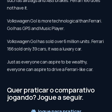
such as airbags and ABS brakes. Ferrari 166 does
not have it.
Volkswagen Gol is more technological than Ferrari.
Gol has GPS and Music Player.
Volkswagen Gol has sold over 6 million units. Ferrari
166 sold only 39 cars, it was a luxary car.
Just as everyone can aspire to be wealthy,
everyone can aspire to drive a Ferrari-like car.
Quer praticar o comparativo
jogando? Jogue a seguir.
🎮
Jogue para praticar