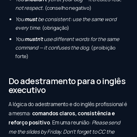
not respect.
(conselho negativo)
You
must
be consistent: use the same word
every time.
(obrigação)
You
mustn't
use different words for the same
command — it confuses the dog.
(proibição
forte)
Do adestramento para o inglês
executivo
A lógica do adestramento e do inglês profissional é
a mesma:
comandos claros, consistência e
reforço positivo
. Em uma reunião:
Please send
me the slides by Friday. Don't forget to CC the