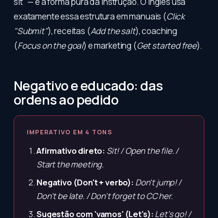
sit" — é a forma pura da instrução. O inglês usa
exatamente essa estrutura em manuais (
Click
"Submit"
), receitas (
Add the salt
), coaching
(
Focus on the goal
) e marketing (
Get started free
).
Negativo e educado: das
ordens ao pedido
IMPERATIVO EM 4 TONS
Afirmativo direto:
Sit! / Open the file. /
Start the meeting.
Negativo (Don't + verbo):
Don't jump! /
Don't be late. / Don't forget to CC her.
Sugestão com 'vamos' (Let's):
Let's go! /