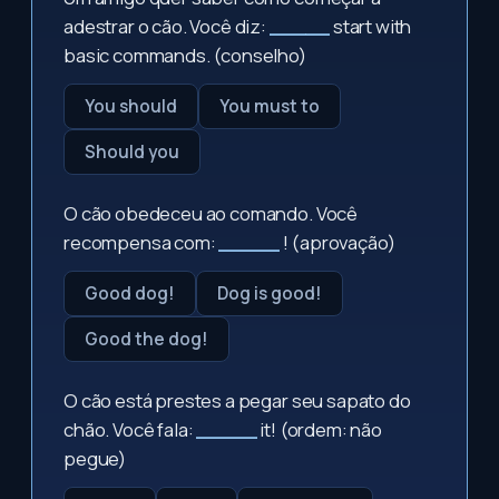
adestrar o cão. Você diz:
_____
start with
basic commands. (conselho)
You should
You must to
Should you
O cão obedeceu ao comando. Você
recompensa com:
_____
! (aprovação)
Good dog!
Dog is good!
Good the dog!
O cão está prestes a pegar seu sapato do
chão. Você fala:
_____
it! (ordem: não
pegue)