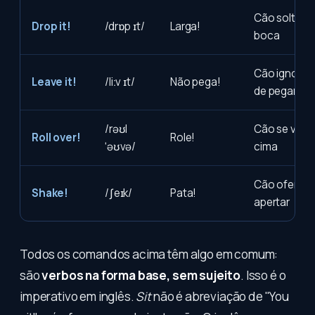
Cão solta o 
Drop it!
/drɒp ɪt/
Larga!
boca
Cão ignora o
Leave it!
/liːv ɪt/
Não pega!
de pegar)
/rəʊl
Cão se vira 
Roll over!
Role!
ˈəʊvə/
cima
Cão oferece
Shake!
/ʃeɪk/
Pata!
apertar
Todos os comandos acima têm algo em comum:
são
verbos na forma base, sem sujeito
. Isso é o
imperativo em inglês.
Sit
não é abreviação de "You