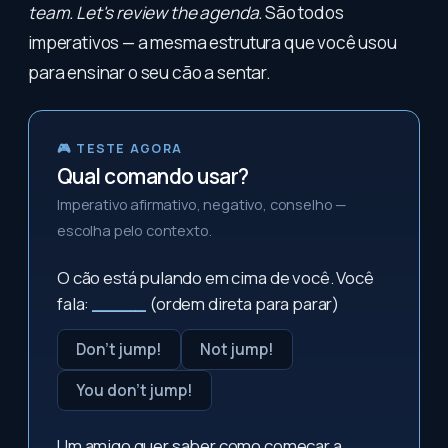
team. Let's review the agenda.
São todos
imperativos — a mesma estrutura que você usou
para ensinar o seu cão a sentar.
🎮 TESTE AGORA
Qual comando usar?
Imperativo afirmativo, negativo, conselho —
escolha pelo contexto.
O cão está pulando em cima de você. Você
fala:
_____
(ordem direta para parar)
Don't jump!
Not jump!
You don't jump!
Um amigo quer saber como começar a