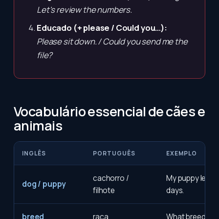
Let's review the numbers.
Educado (+ please / Could you…):
Please sit down. / Could you send me the
file?
Vocabulário essencial de cães e
animais
INGLÊS
PORTUGUÊS
EXEMPLO
cachorro /
My puppy learne
dog / puppy
filhote
days.
breed
raça
What breed is 