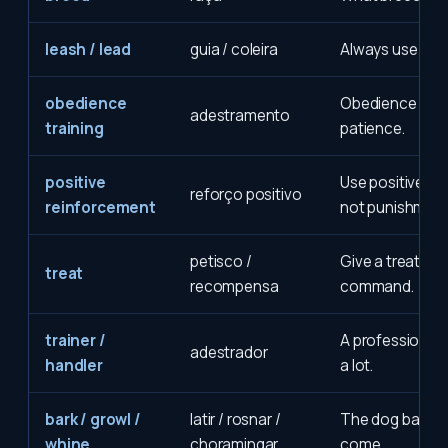
leash / lead
guia / coleira
Always use a lea
obedience
Obedience train
adestramento
training
patience.
positive
Use positive re
reforço positivo
reinforcement
not punishment
petisco /
Give a treat af
treat
recompensa
command.
trainer /
A professional t
adestrador
handler
a lot.
bark / growl /
latir / rosnar /
The dog barks 
whine
choramingar
come.