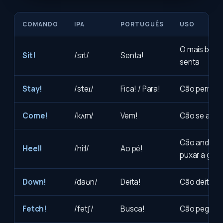
COMANDO
IPA
PORTUGUÊS
USO
O mais bási
Sit!
/sɪt/
Senta!
senta
Stay!
/steɪ/
Fica! / Para!
Cão permane
Come!
/kʌm/
Vem!
Cão se apro
Cão anda ao
Heel!
/hiːl/
Ao pé!
puxar a guia
Down!
/daʊn/
Deita!
Cão deita n
Fetch!
/fetʃ/
Busca!
Cão pega e t