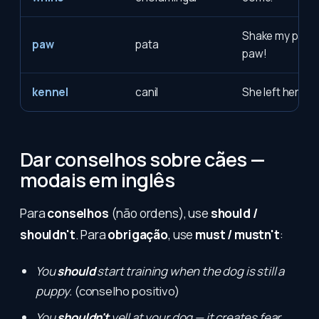
Shake my paw! 
paw
pata
paw!
kennel
canil
She left her dog
Dar conselhos sobre cães —
modais em inglês
Para
conselhos
(não ordens), use
should /
shouldn't
. Para
obrigação
, use
must / mustn't
:
You
should
start training when the dog is still a
puppy.
(conselho positivo)
You
shouldn't
yell at your dog — it creates fear,