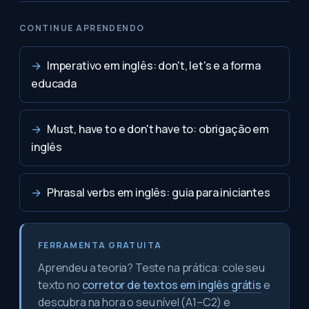
CONTINUE APRENDENDO
→
Imperativo em inglês: don't, let's e a forma
educada
→
Must, have to e don't have to: obrigação em
inglês
→
Phrasal verbs em inglês: guia para iniciantes
FERRAMENTA GRATUITA
Aprendeu a teoria? Teste na prática: cole seu
texto no
corretor de textos em inglês grátis
e
descubra na hora o seu nível (A1–C2) e