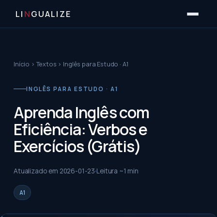
LI
N
GUALIZE
Início
›
Textos
›
Inglês para Estudo · A1
INGLÊS PARA ESTUDO · A1
Aprenda Inglês com
Eficiência: Verbos e
Exercícios (Grátis)
Atualizado em
2026-01-23
Leitura ~
1
min
A1