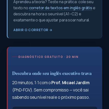
Aprendeu a teoria? Teste na prática: cole seu
texto no
corretor de textos em inglês grátis
e
descubra na hora o seu nível (A1–C2) e
exatamente o que ajustar para soar natural.
ABRIR O CORRETOR →
DIAGNÓSTICO GRATUITO · 20 MIN
Descubra onde seu inglês executivo trava
20 minutos, 1:1 com o
Prof. Micael Jardim
(PhD-FGV). Sem compromisso — você sai
sabendo seu nível real e o próximo passo.