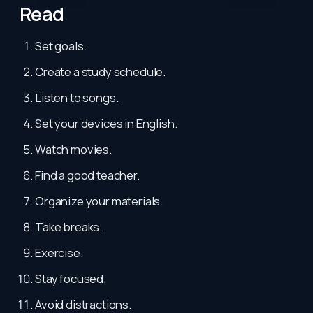
Read
Set goals.
Create a study schedule.
Listen to songs.
Set your devices in English.
Watch movies.
Find a good teacher.
Organize your materials.
Take breaks.
Exercise.
Stay focused.
Avoid distractions.