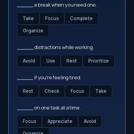
_____
a break when you need one.
Take
Focus
Complete
Organize
_____
distractions while working.
Avoid
Use
Rest
Prioritize
_____
if you're feeling tired.
Rest
Check
Focus
Take
_____
on one task at a time.
Focus
Appreciate
Avoid
Organize