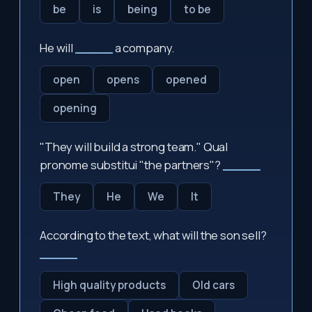
be
is
being
to be
He will
_____
a company.
open
opens
opened
opening
"They will build a strong team." Qual
pronome substitui "the partners"?
_____
They
He
We
It
According to the text, what will the son sell?
_____
High quality products
Old cars