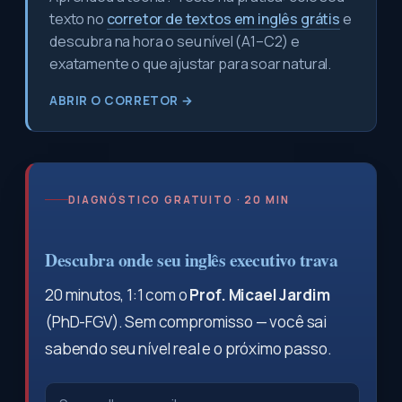
texto no
corretor de textos em inglês grátis
e
descubra na hora o seu nível (A1–C2) e
exatamente o que ajustar para soar natural.
ABRIR O CORRETOR →
DIAGNÓSTICO GRATUITO · 20 MIN
Descubra onde seu inglês executivo trava
20 minutos, 1:1 com o
Prof. Micael Jardim
(PhD-FGV). Sem compromisso — você sai
sabendo seu nível real e o próximo passo.