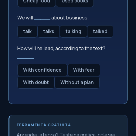
Cheap food
Used books
We will
_____
about business.
talk
talks
talking
talked
How will he lead, according to the text?
_____
With confidence
With fear
With doubt
Without a plan
FERRAMENTA GRATUITA
Aprendeu a teoria? Teste na prática: cole seu