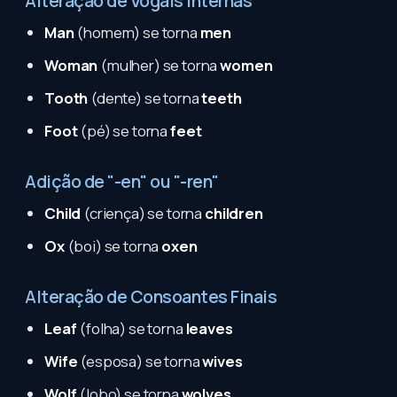
Alteração de Vogais Internas
Man
(homem) se torna
men
Woman
(mulher) se torna
women
Tooth
(dente) se torna
teeth
Foot
(pé) se torna
feet
Adição de "-en" ou "-ren"
Child
(criença) se torna
children
Ox
(boi) se torna
oxen
Alteração de Consoantes Finais
Leaf
(folha) se torna
leaves
Wife
(esposa) se torna
wives
Wolf
(lobo) se torna
wolves