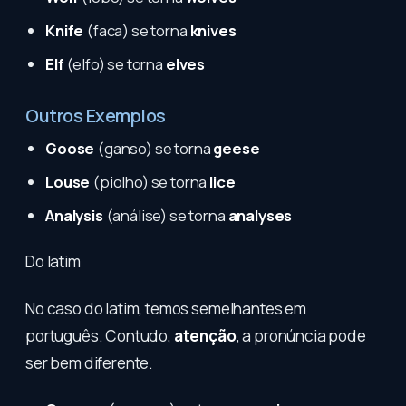
Knife
(faca) se torna
knives
Elf
(elfo) se torna
elves
Outros Exemplos
Goose
(ganso) se torna
geese
Louse
(piolho) se torna
lice
Analysis
(análise) se torna
analyses
Do latim
No caso do latim, temos semelhantes em
português. Contudo,
atenção
, a pronúncia pode
ser bem diferente.