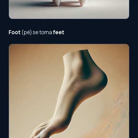
Foot
(pé) se torna
feet