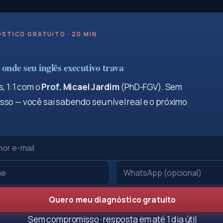
STICO GRATUITO · 20 MIN
onde seu inglês executivo trava
, 1:1 com o
Prof. Micael Jardim
(PhD-FGV). Sem
so — você sai sabendo seu nível real e o próximo
Quero meu diagnóstico gratuito
Sem compromisso · resposta em até 1 dia útil