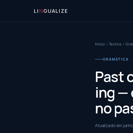
LI
N
GUALIZE
Início
›
Textos
›
Gra
GRAMÁTICA ·
Past 
ing —
no pa
Atualizado em
junh