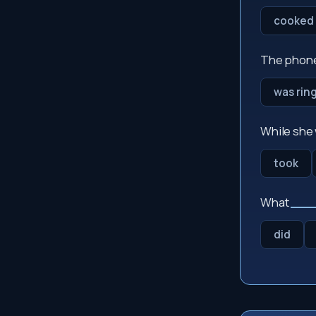
cooked
The phon
was rin
While she 
took
What
___
did