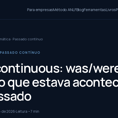
Para empresas
Método ANLF
Blog
Ferramentas
Livros
P
mática · Passado contínuo
 PASSADO CONTÍNUO
continuous: was/were
 o que estava aconte
ssado
o de 2026
Leitura ~
7
min