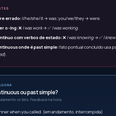
STES
re errado:
I/he/she/it → was; you/we/they → were.
r o -ing:
❌
I was work
→ ✅
I was working
.
ntínuo com verbos de estado:
❌
I was knowing
→ ✅
I knew
ntinuous onde é past simple:
fato pontual concluído usa p
hed
).
 AGORA
tinuous ou past simple?
damento vs fato. Feedback na hora.
inner when you called. (em andamento, interrompida)