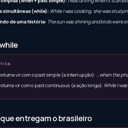
rompida (when + past simple):
I was driving when it started 
 simultâneas (while):
While I was cooking, she was studyin
ndo de uma história:
The sun was shining and birds were si
while
ÁTICA
stuma vir com o past simple (a interrupção):
…when the pho
stuma vir com o past continuous (a ação longa):
While I wa
 que entregam o brasileiro