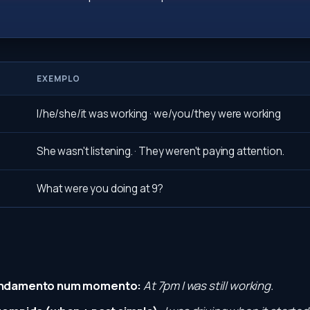
EXEMPLO
I/he/she/it was working · we/you/they were working
She wasn't listening. · They weren't paying attention.
What were you doing at 9?
andamento num momento:
At 7pm I was still working.