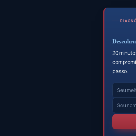
DIAGNÓ
Descubra 
20 minutos
compromis
passo.