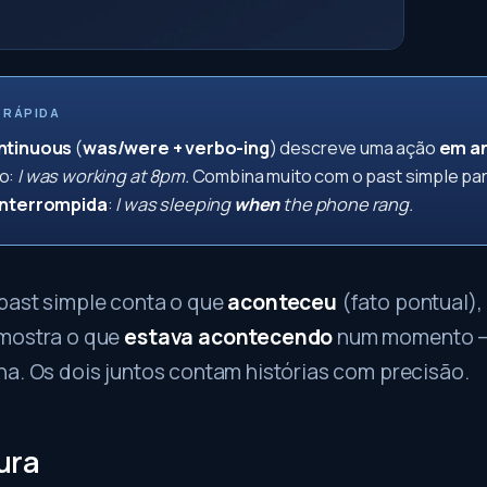
 RÁPIDA
ntinuous
(
was/were + verbo-ing
) descreve uma ação
em a
o:
I was working at 8pm.
Combina muito com o past simple pa
interrompida
:
I was sleeping
when
the phone rang.
past simple conta o que
aconteceu
(fato pontual),
mostra o que
estava acontecendo
num momento —
a. Os dois juntos contam histórias com precisão.
ura