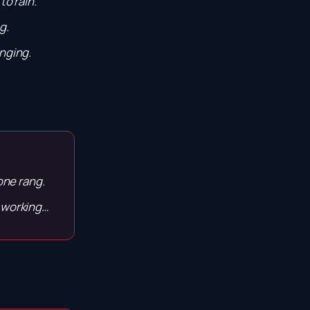
to rain.
g.
nging.
ne rang.
s working…