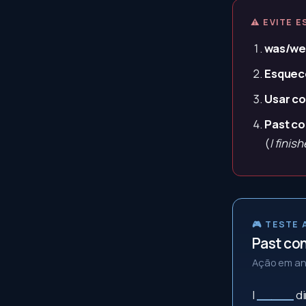
⚠ EVITE E
was/we
Esquece
Usar co
Past co
(
I finis
🎮 TESTE
Past con
Ação em an
I
_____
d