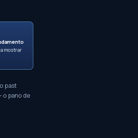
ndamento
ra mostrar
 o past
 o pano de