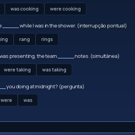
was cooking
were cooking
e
_____
while I was in the shower. (interrupção pontual)
ging
rang
rings
was presenting, the team
_____
notes. (simultânea)
were taking
was taking
__
you doing at midnight? (pergunta)
were
was