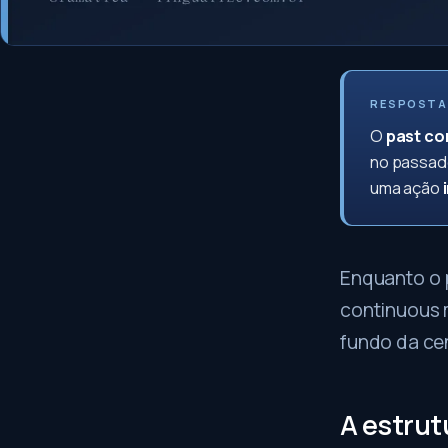
RESPOSTA
O
past co
no passad
uma ação
Enquanto o 
continuous 
fundo da cen
A estrut