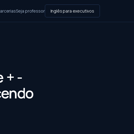
arcerias
Seja professor
Inglês para executivos
 + -
cendo