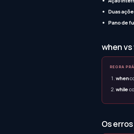
Ação inter
Duas ações
Pano de fu
when vs 
REGRA PR
when
co
while
co
Os erros