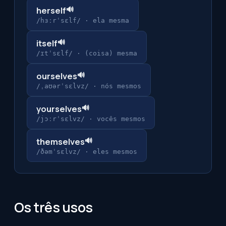
🔊
herself
/hɜːrˈsɛlf/
·
ela mesma
🔊
itself
/ɪtˈsɛlf/
·
(coisa) mesma
🔊
ourselves
/ˌaʊərˈsɛlvz/
·
nós mesmos
🔊
yourselves
/jɔːrˈsɛlvz/
·
vocês mesmos
🔊
themselves
/ðəmˈsɛlvz/
·
eles mesmos
Os três usos