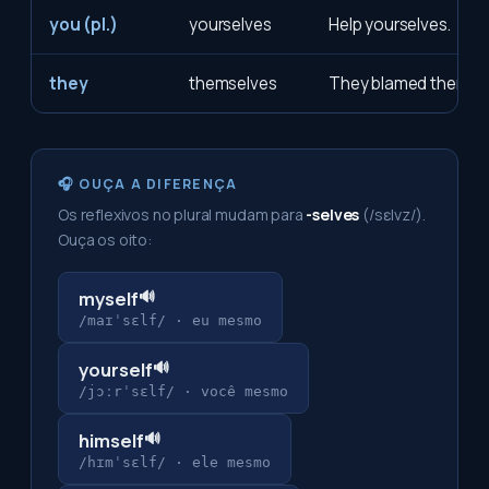
you (pl.)
yourselves
Help yourselves.
they
themselves
They blamed themsel
🎧 OUÇA A DIFERENÇA
Os reflexivos no plural mudam para
-selves
(/sɛlvz/).
Ouça os oito:
🔊
myself
/maɪˈsɛlf/
·
eu mesmo
🔊
yourself
/jɔːrˈsɛlf/
·
você mesmo
🔊
himself
/hɪmˈsɛlf/
·
ele mesmo