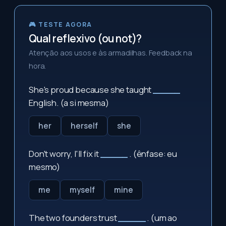
🎮 TESTE AGORA
Qual reflexivo (ou not)?
Atenção aos usos e às armadilhas. Feedback na
hora.
She's proud because she taught
_____
English. (a si mesma)
her
herself
she
Don't worry, I'll fix it
_____
. (ênfase: eu
mesmo)
me
myself
mine
The two founders trust
_____
. (um ao