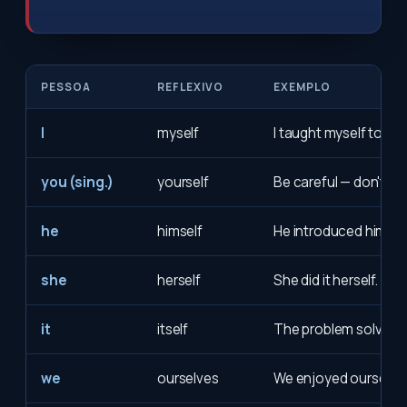
PESSOA
REFLEXIVO
EXEMPLO
I
myself
I taught myself to co
you (sing.)
yourself
Be careful — don't hur
he
himself
He introduced himself
she
herself
She did it herself.
it
itself
The problem solved it
we
ourselves
We enjoyed ourselve