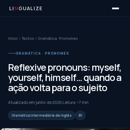
LI
N
GUALIZE
Início
›
Textos
›
Gramática · Pronomes
GRAMÁTICA · PRONOMES
Reflexive pronouns: myself,
yourself, himself… quando a
ação volta para o sujeito
Atualizado em
junho de 2026
Leitura ~
7
min
Gramática Intermediária de Inglês
B1