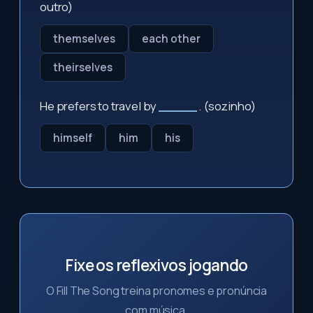
outro)
themselves
each other
theirselves
He prefers to travel by
_____
. (sozinho)
himself
him
his
Fixe os reflexivos jogando
O Fill The Song treina pronomes e pronúncia
com música.